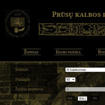
Prūsų kalbos
Žodynas
Išsami paieška
Rod
Šaltinis
Puslapis
Žodžio numeris
<<
>>