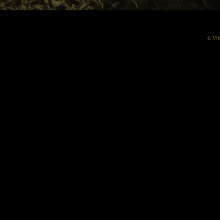
© Vil