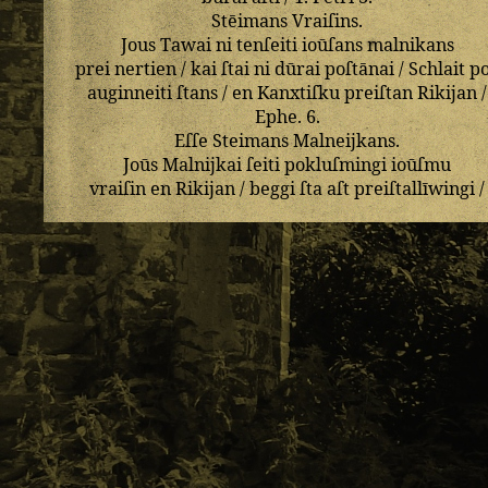
Stēimans
Vraiſins
.
Jous
Tawai
ni
tenſeiti
ioūſans
malnikans
prei
nertien
/
kai
ſtai
ni
dūrai
poſtānai
/
Schlait
p
auginneiti
ſtans
/
en
Kanxtiſku
preiſtan
Rikijan
/
Ephe
.
6
.
Eſſe
Steimans
Malneijkans
.
Joūs
Malnijkai
ſeiti
pokluſmingi
ioūſmu
vraiſin
en
Rikijan
/
beggi
ſta
aſt
preiſtallīwingi
/