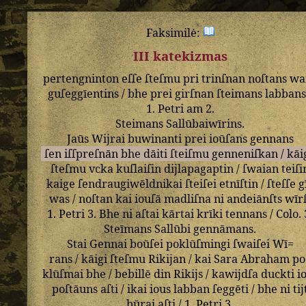
Faksimilė:
III katekizmas
pertengninton
eſſe
ſteſmu
pri
trinſnan
noſtans
wa
guſeggīentins
/
bhe
prei
girſnan
ſteimans
labban
1
.
Petri
am
2
.
Steimans
Sallūbaiwīrins
.
Jaūs
Wijrai
buwinanti
prei
ioūſans
gennans
ſen
iſſpreſnān
bhe
dāiti
ſteiſmu
genneniſkan
/
kāi
ſteſmu
vcka
kuſlaiſin
dijlapagaptin
/
ſwaian
teiſi
kaige
ſendraugiwēldnikai
ſteiſei
etnīſtin
/
ſteſſe
g
was
/
noſtan
kai
iouſā
madliſna
ni
andeiānſts
wīr
1
.
Petri
3
.
Bhe
ni
aſtai
kārtai
krīki
tennans
/
Colo
.
Steīmans
Sallūbi
gennāmans
.
Stai
Gennai
boūſei
poklūſmingi
ſwaiſei
Wī=
rans
/
kāigi
ſteſmu
Rikijan
/
kai
Sara
Abraham
po
klūſmai
bhe
/
bebillē
din
Rikijs
/
kawijdſa
duckti
i
poſtāuns
aſti
/
ikai
ious
labban
ſeggēti
/
bhe
ni
tij
būrai
aſti
/
1
.
Petri
3
.