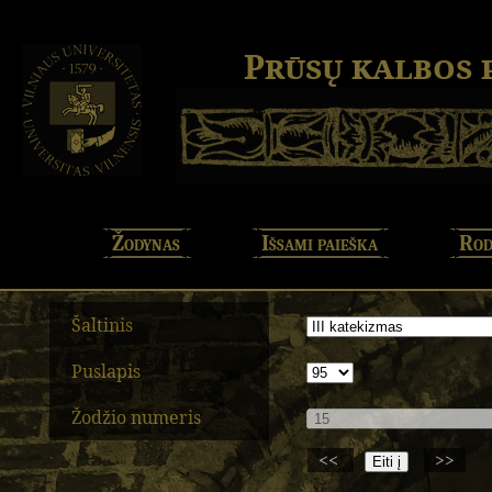
Prūsų kalbos
Žodynas
Išsami paieška
Rod
Šaltinis
Puslapis
Žodžio numeris
<<
>>