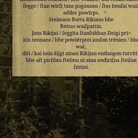
ſegge
/
ſtan
wīrſt
tans
pogauuns
/
ſtas
bouſai
wai
adder
powīrps
.
Steimans
Butta
Rikians
bhe
Bnttas
waiſpattin
.
Jous
Rikijai
/
ſeggīta
ſtanſubban
Deigi
prī=
kin
tennans
/
bhe
powiērptei
iouſon
trēnien
/
bh
wai_
diti
/
kai
ioūs
dijgi
ainan
Rikijan
endangon
turriti
bhe
aſt
pirſdau
ſteſmu
ni
aina
endiriſna
ſteiſon
ſmūni
.