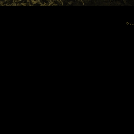
© Vil