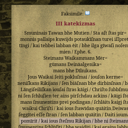
Faksimilė:
III katekizmas
Smuninais
Tawan
bhe
Mutien
/
Sta
aſt
ſtas
pir=
monnis
pallaips
kuwijds
potaukīſnan
turei
iſſpre
tīngi
/
kai
tebbei
labban
ēit
/
bhe
ilga
gīwaſi
noſe
mien
/
Ephe
.
6
.
Steimans
Waikammans
Mer=
gūmans
Deināalgenika=
mans
bhe
Dīlnikans
.
Jous
Waikai
ſeiti
pokluſmai
/
iouſon
kerme=
neniſkans
Rikijans
/
ſen
biāſnan
bhe
dirbinſnan
/
b
Lāngiſeiliſkan
iouſai
ſīras
kāigi
/
Chriſto
ſubbſmu
ni
ſen
ſchluſien
ter
ains
pirſchdau
ackins
/
kāigi
ſt
mans
ſmunentins
prei
podingan
/
ſchlāits
kaigj
ſt
waikui
Chriſti
/
kai
ious
ſtawīdan
quāitin
Deiwa
ſeggītei
eſſe
ſīran
/
ſen
labban
quāitin
/
Daiti
ioum
pomīrit
/
kai
ious
ſteſmu
Rikijan
/
bhe
ni
ſteiman
ſmunentins
ſchlūſiti
/
bhe
waiditi
/
kai
erains
labb