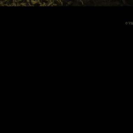
© Vil