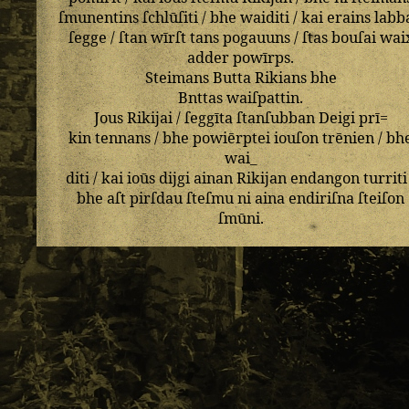
ſmunentins
ſchlūſiti
/
bhe
waiditi
/
kai
erains
labb
ſegge
/
ſtan
wīrſt
tans
pogauuns
/
ſtas
bouſai
wai
adder
powīrps
.
Steimans
Butta
Rikians
bhe
Bnttas
waiſpattin
.
Jous
Rikijai
/
ſeggīta
ſtanſubban
Deigi
prī=
kin
tennans
/
bhe
powiērptei
iouſon
trēnien
/
bh
wai_
diti
/
kai
ioūs
dijgi
ainan
Rikijan
endangon
turriti
bhe
aſt
pirſdau
ſteſmu
ni
aina
endiriſna
ſteiſon
ſmūni
.