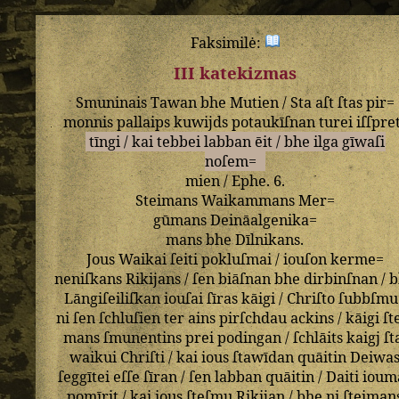
Faksimilė:
III katekizmas
Smuninais
Tawan
bhe
Mutien
/
Sta
aſt
ſtas
pir=
monnis
pallaips
kuwijds
potaukīſnan
turei
iſſpre
tīngi
/
kai
tebbei
labban
ēit
/
bhe
ilga
gīwaſi
noſem=
mien
/
Ephe
.
6
.
Steimans
Waikammans
Mer=
gūmans
Deināalgenika=
mans
bhe
Dīlnikans
.
Jous
Waikai
ſeiti
pokluſmai
/
iouſon
kerme=
neniſkans
Rikijans
/
ſen
biāſnan
bhe
dirbinſnan
/
b
Lāngiſeiliſkan
iouſai
ſīras
kāigi
/
Chriſto
ſubbſmu
ni
ſen
ſchluſien
ter
ains
pirſchdau
ackins
/
kāigi
ſt
mans
ſmunentins
prei
podingan
/
ſchlāits
kaigj
ſt
waikui
Chriſti
/
kai
ious
ſtawīdan
quāitin
Deiwa
ſeggītei
eſſe
ſīran
/
ſen
labban
quāitin
/
Daiti
ioum
pomīrit
/
kai
ious
ſteſmu
Rikijan
/
bhe
ni
ſteiman