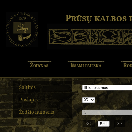
Prūsų kalbos
Žodynas
Išsami paieška
Rod
Šaltinis
Puslapis
Žodžio numeris
<<
>>