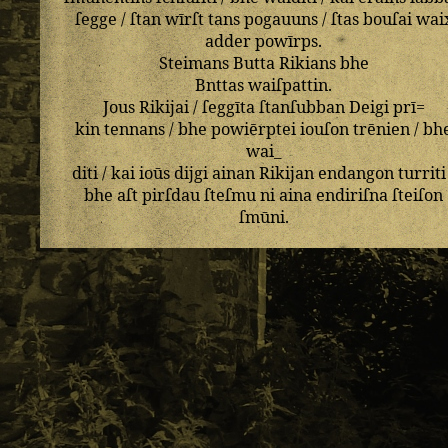
ſegge
/
ſtan
wīrſt
tans
pogauuns
/
ſtas
bouſai
wai
adder
powīrps
.
Steimans
Butta
Rikians
bhe
Bnttas
waiſpattin
.
Jous
Rikijai
/
ſeggīta
ſtanſubban
Deigi
prī=
kin
tennans
/
bhe
powiērptei
iouſon
trēnien
/
bh
wai_
diti
/
kai
ioūs
dijgi
ainan
Rikijan
endangon
turriti
bhe
aſt
pirſdau
ſteſmu
ni
aina
endiriſna
ſteiſon
ſmūni
.