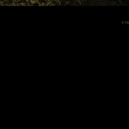
© Vil