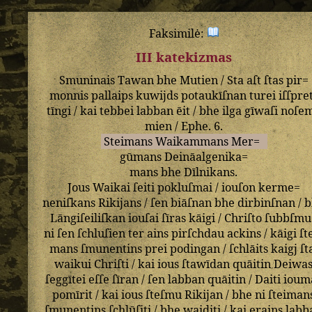
Faksimilė:
III katekizmas
Smuninais
Tawan
bhe
Mutien
/
Sta
aſt
ſtas
pir=
monnis
pallaips
kuwijds
potaukīſnan
turei
iſſpre
tīngi
/
kai
tebbei
labban
ēit
/
bhe
ilga
gīwaſi
noſe
mien
/
Ephe
.
6
.
Steimans
Waikammans
Mer=
gūmans
Deināalgenika=
mans
bhe
Dīlnikans
.
Jous
Waikai
ſeiti
pokluſmai
/
iouſon
kerme=
neniſkans
Rikijans
/
ſen
biāſnan
bhe
dirbinſnan
/
b
Lāngiſeiliſkan
iouſai
ſīras
kāigi
/
Chriſto
ſubbſmu
ni
ſen
ſchluſien
ter
ains
pirſchdau
ackins
/
kāigi
ſt
mans
ſmunentins
prei
podingan
/
ſchlāits
kaigj
ſt
waikui
Chriſti
/
kai
ious
ſtawīdan
quāitin
Deiwa
ſeggītei
eſſe
ſīran
/
ſen
labban
quāitin
/
Daiti
ioum
pomīrit
/
kai
ious
ſteſmu
Rikijan
/
bhe
ni
ſteiman
ſmunentins
ſchlūſiti
/
bhe
waiditi
/
kai
erains
labb