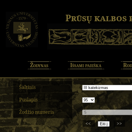
Prūsų kalbos
Žodynas
Išsami paieška
Rod
Šaltinis
Puslapis
Žodžio numeris
<<
>>