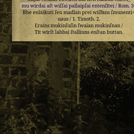
mu
wirdai
aſt
wiſſai
pallaipſai
entenſītei
/
Rom
.
3
Bhe
enlāikuti
ſen
madlan
prei
wiſſans
ſmunenti
uaus
/
1
.
Timoth
.
2
.
Erains
mukinſuſin
ſwaian
mukinſnan
/
Tīt
wīrſt
labbai
ſtalliuns
enſtan
buttan
.