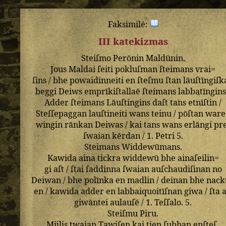
Faksimilė:
III katekizmas
Steiſmo
Perōnin
Maldūnin
.
Jous
Maldai
ſeiti
pokluſman
ſteimans
vrai=
ſins
/
bhe
powaidinneiti
en
ſteſmu
ſtan
lāuſtīngiſ
beggi
Deiws
emprīkiſtallaē
ſteimans
labbatīngin
Adder
ſteimans
Lāuſtingins
daſt
tans
etnīſtin
/
Steſſepaggan
lauſtineiti
wans
teinu
/
pōſtan
ware
wingin
rānkan
Deiwas
/
kai
tans
wans
erlāngi
pr
ſwaian
kērdan
/
1
.
Petri
5
.
Steimans
Widdewūmans
.
Kawida
aina
tickra
widdewū
bhe
ainaſeilin=
gi
aſt
/
ſtai
ſaddinna
ſwaian
auſchaudiſinan
no
Deiwan
/
bhe
polīnka
en
madlin
/
deinan
bhe
nack
en
/
kawida
adder
en
labbaiquoitīſnan
giwa
/
ſta
a
giwāntei
aulauſē
/
1
.
Teſſalo
.
5
.
Steiſmu
Piru
.
Mijlis
twaian
Tawiſen
kai
tien
ſubban
enſteſ_