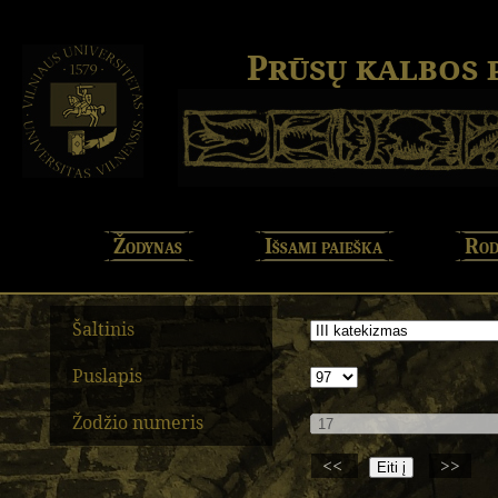
Prūsų kalbos
Žodynas
Išsami paieška
Rod
Šaltinis
Puslapis
Žodžio numeris
<<
>>