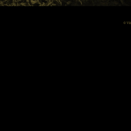
© Vil