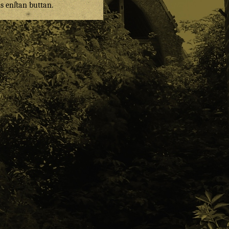
ns
enſtan
buttan
.