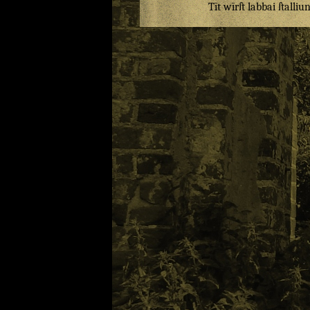
Tīt
wīrſt
labbai
ſtalliu