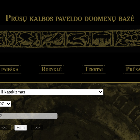
Prūsų kalbos paveldo duomenų bazė
 paieška
Rodyklė
Tekstai
Prūsa
<<
>>