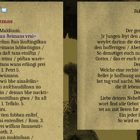
:
Fa
izmas
Maldūnin
.
Der ge
man
ſteimans
vrai=
Jr Jungen ſeyt den
teſmu
ſtan
lāuſtīngiſkan
weyſet darinn die de
teimans
labbatīngins
/
den hoffertigen / Aber
s
daſt
tans
etnīſtin
/
So demuͤtiget euch n
s
teinu
/
pōſtan
ware=
Gottes / das er euch er
tans
wans
erlāngi
prei
De
/
1
.
Petri
5
.
Welche eine rechte 
ewūmans
.
ſtellet jr hoffnung a
ewū
bhe
ainaſeilin=
bet tag vnd nacht. We
n
auſchaudiſinan
no
die iſt leben
in
/
deinan
bhe
nackti=
De
uoitīſnan
giwa
/
ſta
aſt
Liebe deinen Neheſt
/
1
.
Teſſalo
.
5
.
wort ſind alle Gebot
iru
.
tet an mit Beten fuͤr
tien
ſubban
enſteſ_
Ein jeder 
ai
entenſītei
/
Rom
.
3
.
So wird es
rei
wiſſans
ſmunenti=
oth
.
2
.
ian
mukinſnan
/