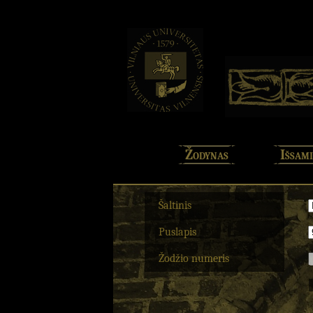
Žodynas
Išsami
Šaltinis
Puslapis
Žodžio numeris