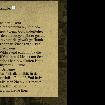
ksimilė:
meinen Jugent.
 Alten vnterthan / vnd be=
mut / Denn Gott widerſtehet
 den demuͤtigen gibt er gnade.
un vnter die gewaltige Handt
hoͤht zu ſeiner zeit/ I. Pet. 5.
n Widwen.
Widwe vnd einſam iſt / die
uff Gott / vnd bleibet am Ge=
lche aber in wolluͤſten lebt /
dig todt / I. Timo. 5.
r Gemeine.
en / als dich ſelbſt. Jn dem
 verfaſſet. Rom. 13. Vnd hal=
 alle Menſchen / I. Timot. 2.
lern ſein Lection /
 wol im hauſe ſton.