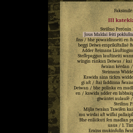
Faksimilė
III katek
Steiſmo
Perōnin
Jous
Maldai
ſeiti
pokluſ
ſins
/
bhe
powaidinneiti
en
ſ
beggi
Deiws
emprīkiſtallaē
ſ
Adder
ſteimans
Lāuſtingin
Steſſepaggan
lauſtineiti
wan
wingin
rānkan
Deiwas
/
kai
ſwaian
kērdan
Steimans
Widd
Kawida
aina
tickra
widd
gi
aſt
/
ſtai
ſaddinna
ſwaia
Deiwan
/
bhe
polīnka
en
madl
en
/
kawida
adder
en
labbaiq
giwāntei
aulauſē
Steiſmu
P
Mijlis
twaian
Tawiſen
kai
mu
wirdai
aſt
wiſſai
pallaipſ
Bhe
enlāikuti
ſen
madlan
p
uaus
/
1
.
Tim
Erains
mukinſuſin
ſwa