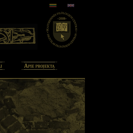
i
Apie projektą