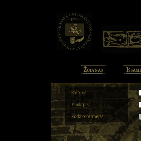
Žodynas
Išsami
Šaltinis
Puslapis
Žodžio numeris