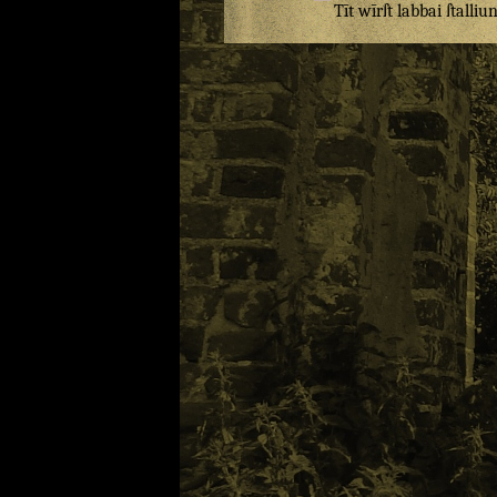
Tīt
wīrſt
labbai
ſtalliu