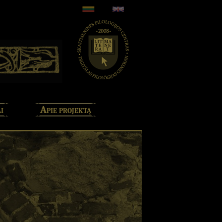
i
Apie projektą