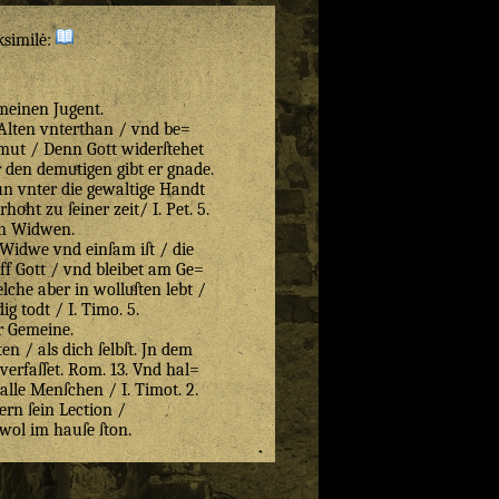
ksimilė:
meinen Jugent.
 Alten vnterthan / vnd be=
mut / Denn Gott widerſtehet
 den demuͤtigen gibt er gnade.
un vnter die gewaltige Handt
hoͤht zu ſeiner zeit/ I. Pet. 5.
n Widwen.
Widwe vnd einſam iſt / die
uff Gott / vnd bleibet am Ge=
lche aber in wolluͤſten lebt /
dig todt / I. Timo. 5.
r Gemeine.
en / als dich ſelbſt. Jn dem
 verfaſſet. Rom. 13. Vnd hal=
 alle Menſchen / I. Timot. 2.
lern ſein Lection /
 wol im hauſe ſton.