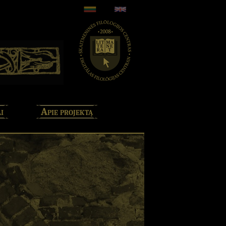
i
Apie projektą