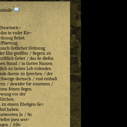
ksimilė:
 Trawbuͤch=
 das in vnſer Kir=
dnung ſtehet.
ffbietung.
 nach Goͤtlicher Ordnung
er Ehe greiffen / Begern zu
riſtlich Gebet / das ſie dieſen
chen Stand / in Gottes Namen
lich zu Gottes Lob volenden
nds darein zu ſprechen / der
 ſchweige darnach / vnd enthalt
ern / dawider fuͤr zunemen /
jnen ſeinen Segen.
ewung vor der
Kirchen.
N. zu einem Eheligen Ge=
hel haben.
antworten Ja / So
rieſter jnen wei=
ſagen / Alſo: