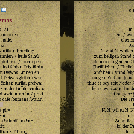
:
Fa
izmas
s
Lai_
Ein
noūſon
Kīr=
lein / wie
n
ſtalle
.
chenor
na
.
Au
wūtiſkan
Enteikū=
N. vnd N. woͤllen
ennien
/
ſteiſe
Salaū=
zum heiligen Stand d
anſubban
/
ainan
pero=
ſoͤlchem ein gemein Ch
i
ſtai
ſchian
Crixtiāni=
Chriſtlichen / Eheli
en
Deiwas
Emnen
en=
anfahen / vnnd ſelig
ei
Deiwas
girſnan
wan_
moͤgen. Vnd hat jema
ēnſtan
turīlai
preiwai_
thue es bey zeit / oder
/
adder
tuſſīſe
panſdau
ſich etwas zuuerhind
kitawidintunſin
/
priki
Gott gebe 
s
daſe
ſteimans
ſwaian
Die Tr
.
a
pir=
N. N. wilſtu N. 
kin
.
ma
an
Salubiſkan
Sa=
Wenn ſie 
rit
.
ſol der P
ttrāi
/
Tīt
tur_
ter 