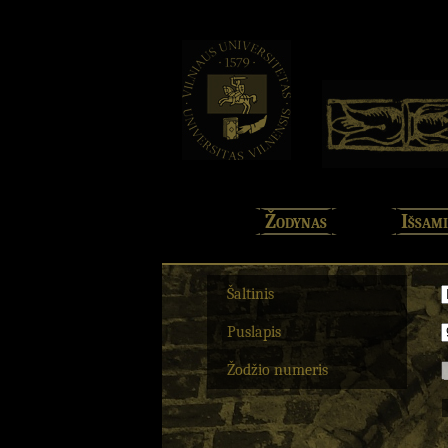
Žodynas
Išsami
Šaltinis
Puslapis
Žodžio numeris