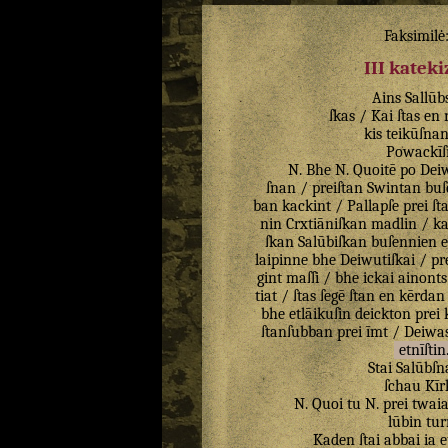
Faksimilė
III katek
Ains
Sallūb
ſkas
/
Kai
ſtas
en
kis
teikūſna
Powackīſ
N
.
Bhe
N
.
Quoitē
po
Dei
ſnan
/
preiſtan
Swintan
buſ
ban
kackint
/
Pallapſe
prei
ſt
nin
Crxtiāniſkan
madlin
/
ka
ſkan
Salūbiſkan
buſennien
laipinne
bhe
Deiwutiſkai
/
pr
gint
maſſi
/
bhe
ickai
ainonts
tiat
/
ſtas
ſegē
ſtan
en
kērdan
bhe
etlāikuſin
deickton
prei
ſtanſubban
prei
īmt
/
Deiwa
etnīſtin
Stai
Salūbſn
ſchau
Kīr
N
.
Quoi
tu
N
.
prei
twai
lūbin
tur
Kaden
ſtai
abbai
ia
e