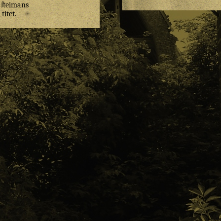
ſteimans
titet
.