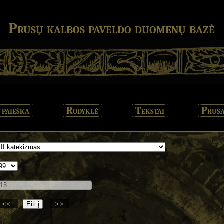
Prūsų kalbos paveldo duomenų bazė
 paieška
Rodyklė
Tekstai
Prūsa
<<
>>