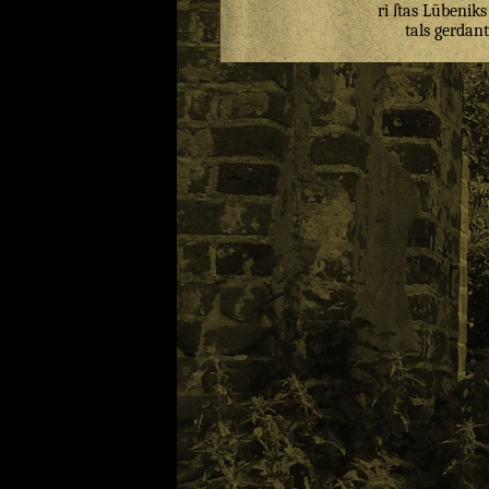
ri
ſtas
Lūbeniks
tals
gerdant