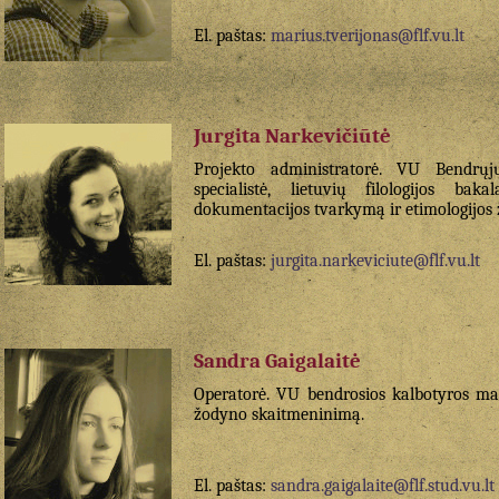
El. paštas:
marius.tverijonas@flf.vu.lt
Jurgita Narkevičiūtė
Projekto administratorė. VU Bendrųjų
specialistė, lietuvių filologijos ba
dokumentacijos tvarkymą ir etimologijos
El. paštas:
jurgita.narkeviciute@flf.vu.lt
Sandra Gaigalaitė
Operatorė. VU bendrosios kalbotyros mag
žodyno skaitmeninimą.
El. paštas:
sandra.gaigalaite@flf.stud.vu.lt