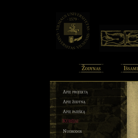
Žodynas
Išsami
Apie projektą
Apie žodyną
Apie paiešką
Kūrėjai
Nuorodos