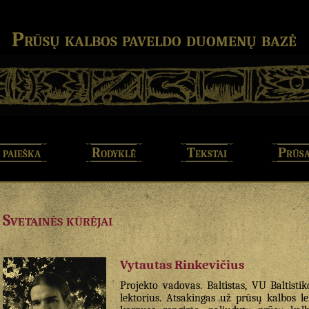
Prūsų kalbos paveldo duomenų bazė
 paieška
Rodyklė
Tekstai
Prūsa
Svetainės kūrėjai
Vytautas Rinkevičius
Projekto vadovas. Baltistas, VU Baltisti
lektorius. Atsakingas už prūsų kalbos l