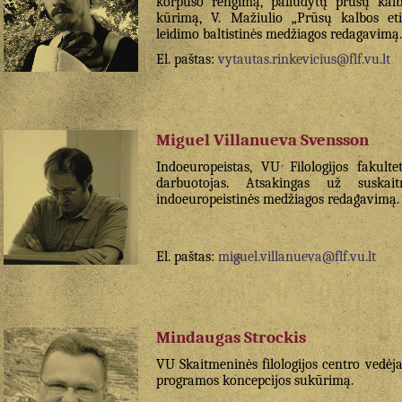
korpuso rengimą, paliudytų prūsų kalbo
kūrimą, V. Mažiulio „Prūsų kalbos eti
leidimo baltistinės medžiagos redagavimą.
El. paštas:
vytautas.rinkevicius@flf.vu.lt
Miguel Villanueva Svensson
Indoeuropeistas, VU Filologijos fakult
darbuotojas. Atsakingas už suskait
indoeuropeistinės medžiagos redagavimą.
El. paštas:
miguel.villanueva@flf.vu.lt
Mindaugas Strockis
VU Skaitmeninės filologijos centro vedė
programos koncepcijos sukūrimą.