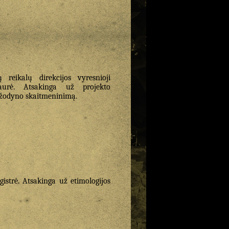
 reikalų direkcijos vyresnioji
kalaurė. Atsakinga už projekto
 žodyno skaitmeninimą.
istrė. Atsakinga už etimologijos