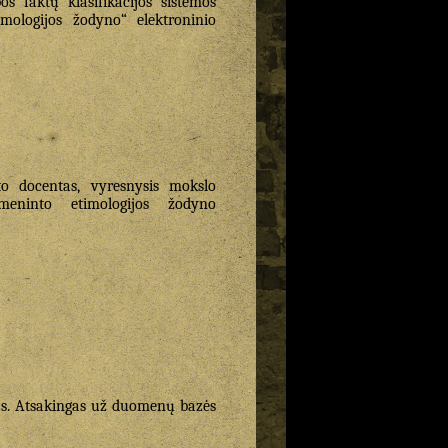
s faktų klasifikacijos sistemos
mologijos žodyno“ elektroninio
eto docentas, vyresnysis mokslo
meninto etimologijos žodyno
jas. Atsakingas už duomenų bazės