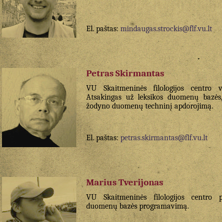
El. paštas:
mindaugas.strockis@flf.vu.lt
Petras Skirmantas
VU Skaitmeninės filologijos centro v
Atsakingas už leksikos duomenų bazės, 
žodyno duomenų techninį apdorojimą.
El. paštas:
petras.skirmantas@flf.vu.lt
Marius Tverijonas
VU Skaitmeninės filologijos centro 
duomenų bazės programavimą.