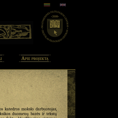
i
Apie projektą
kos katedros mokslo darbuotojas,
eksikos duomenų bazės ir tekstų