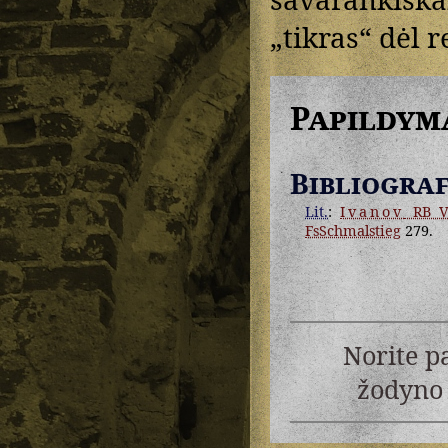
„tikras“ dėl 
Papildym
Bibliograf
Lit.
:
Ivanov
RB V
FsSchmalstieg
279.
Norite p
žodyno 