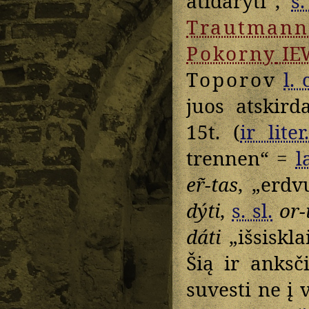
atidaryti“,
s.
Trautmann
Pokorny
IE
Toporov
l. 
juos atskir
15t. (
ir liter
trennen“ =
l
er̃-tas
, „erdv
dýti
,
s. sl.
or-i
dáti
„išsiskla
Šią ir anksč
suvesti ne į