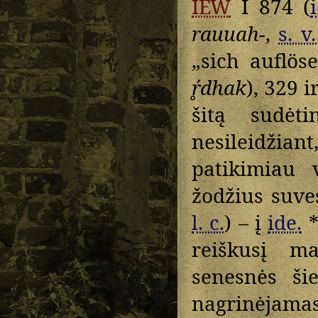
IEW
I 874 (
rauuah-
,
s. v.
„sich auflös
ŕ̥dhak
), 329 i
šitą sudėt
nesileidžia
patikimiau 
žodžius suves
l. c.
) – į
ide.
reiškusį ma
senesnės šie
nagrinėjama