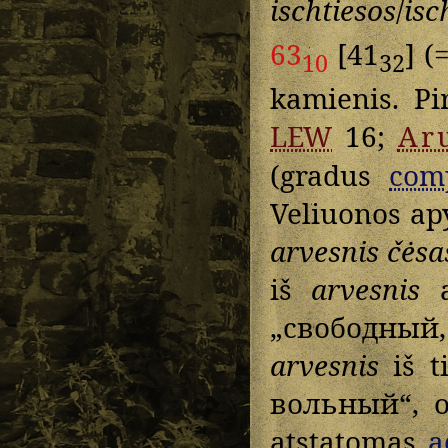
ischtiesos
/
isc
63
[41
] (
10
32
kamienis. Pi
LEW
16;
Ar
(gradus
com
Veliuonos ap
arvesnis
čėsa
iš
arvesnis
a
„свободный, 
arvesnis
iš t
вольный“, o
atstatomas
a