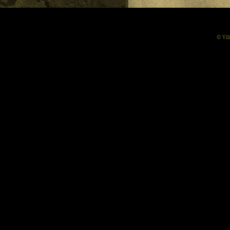
© Vil