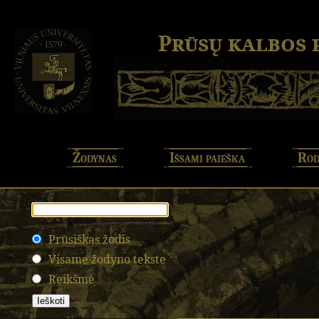
Prūsų kalbos
Žodynas
Išsami paieška
Rod
Prūsiškas žodis
Visame žodyno tekste
Reikšmė