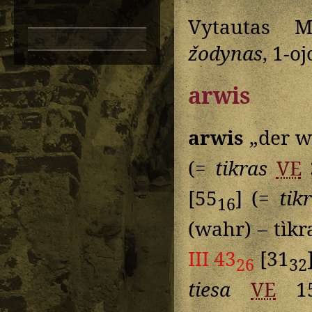
Vytautas M
žodynas
, 1-o
arwis
arwis
„der w
(=
tikras
VE
[55
] (=
tik
16
(wahr) – tìk
III 43
[31
26
32
tiesa
VE
1