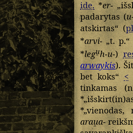
ide.
*
er-
„išs
padarytas (
u
atskirtas“ (
pl
*
arvi-
„t. p.“ 
u̯
*
leg
h-u-
)
re
arwaykis
). Š
bet koks“
<
*
tinkamas (
*„išskirt(in
*„vienodas,
arau̯a-
reikšm
savarankiška