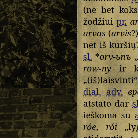
(ne bet kok
žodžiui
pr.
a
arvas
(
arvis
?
net iš kuršių
sl.
*
orv-ьnъ
„
row-ny
ir k
„(iš)laisvinti
dial.
adv.
вр
atstato dar
s
ieškoma su
róe
,
rói
„ly