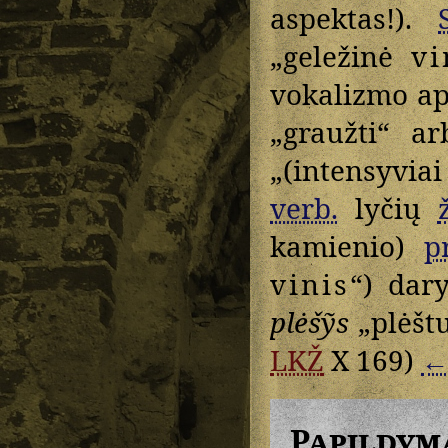
aspektas!).
„geležinė
vi
vokalizmo ap
„graužti“ a
„(intensyvia
verb.
lyčių
ž
kamienio)
pr
vinis
“) dar
plėšỹs
„plėštu
LKŽ
X 169)
Papildym