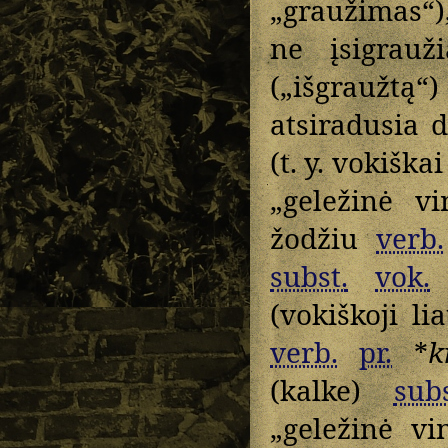
„graužimas“)
ne įsigrau
(„išgraužtą“)
atsiradusia 
(t. y. vokišk
„geležinė v
žodžiu
verb.
subst.
vok.
„
(vokiškoji li
verb.
pr.
*
k
(kalke)
subs
„geležinė vi