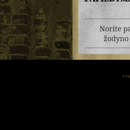
Norite p
žodyno 
© Vil