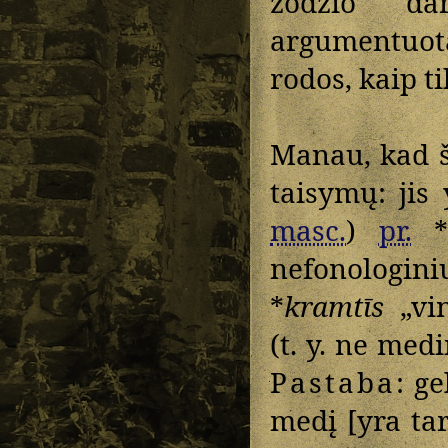
žodžio da
argumentuota
rodos, kaip ti
Manau, kad 
taisymų: jis 
masc.
)
pr.
nefonologin
*
kramtīs
„vin
(t. y. ne med
Pastaba
: g
medį [yra tar