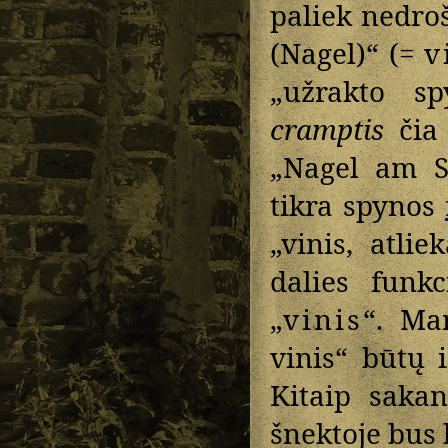
paliek nedroš
(Nagel)“ (=
v
„užrakto sp
cramptis
čia 
„Nagel am 
tikra spynos
„vinis, atli
dalies funk
„
vinis
“. Ma
vinis“ būtų i
Kitaip saka
šnektoje bus 