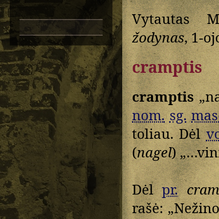
Vytautas M
žodynas
, 1-o
cramptis
cramptis
„na
nom.
sg.
mas
toliau. Dėl
v
(
nagel
) „…vin
Dėl
pr.
cram
rašė: „Nežinot