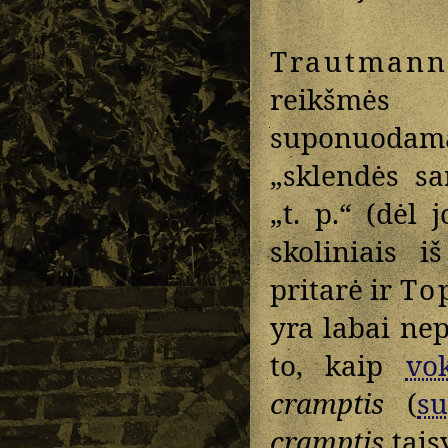
Trautmann
reikšmės 
suponuodama
„sklendės s
„t. p.“ (dėl 
skoliniais 
pritarė ir
To
yra labai ne
to, kaip
vok
cramptis
(
su
cramptis
taisy