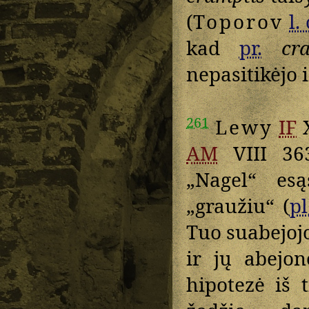
(
Toporov
l. 
kad
pr.
cr
nepasitikėjo 
261
Lewy
IF
X
AM
VIII 363
„Nagel“ es
„graužiu“ (
pl
Tuo suabejo
ir jų abejon
hipotezė iš 