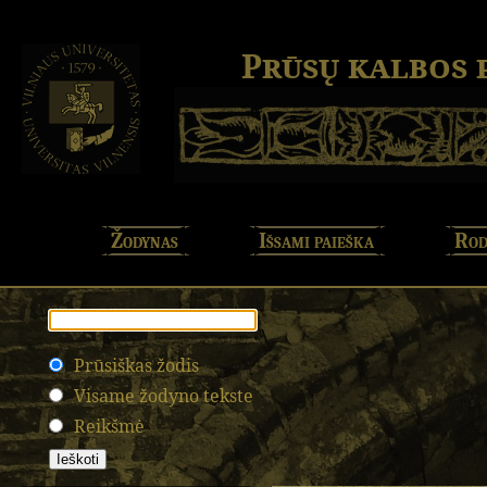
Prūsų kalbos
Žodynas
Išsami paieška
Rod
Prūsiškas žodis
Visame žodyno tekste
Reikšmė