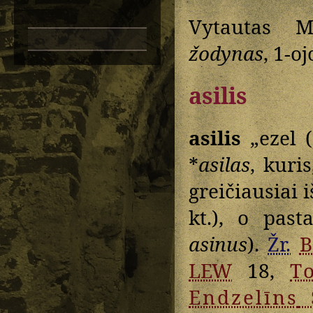
Vytautas M
žodynas
, 1-oj
asilis
asilis
„ezel (
*
asilas
, kuri
greičiausiai 
kt.), o past
asinus
).
Žr.
LEW
18,
T
Endzelīns