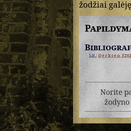
žodžiai galėję
Papildym
Bibliograf
Lit.
:
Derksen
EDS
Norite p
žodyno 