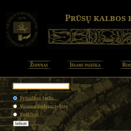
Prūsų kalbos
Žodynas
Išsami paieška
Rod
Prūsiškas žodis
Visame žodyno tekste
Reikšmė