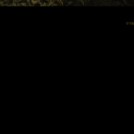
© Vil