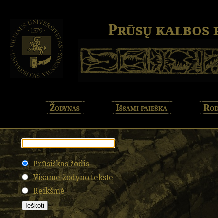
Prūsų kalbos
Žodynas
Išsami paieška
Rod
Prūsiškas žodis
Visame žodyno tekste
Reikšmė