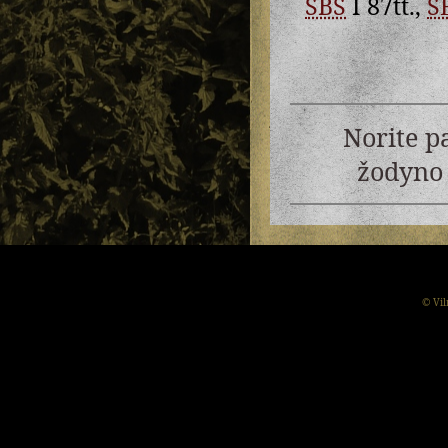
SBS
I 87tt.,
S
Norite p
žodyno 
© Vil