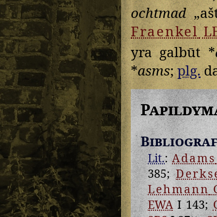
ochtmad
„aš
Fraenkel
L
yra galbūt *
*
asms
;
plg.
d
Papildym
Bibliograf
Lit.
:
Adams
385;
Derks
Lehmann
EWA
I 143;