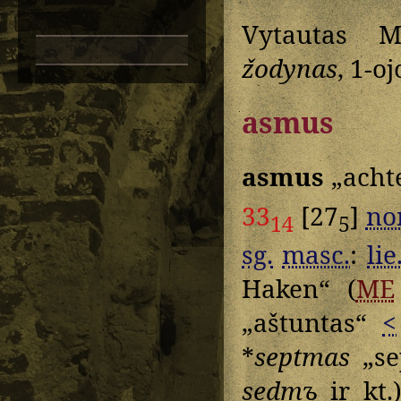
Vytautas M
žodynas
, 1-oj
asmus
asmus
„acht
33
[27
]
no
14
5
sg.
masc.
:
lie
Haken“ (
ME
„aštuntas“
<
*
septmas
„se
sedmъ
ir kt.