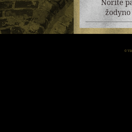
Norite p
žodyno 
© Vil