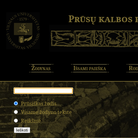
Prūsų kalbos
Žodynas
Išsami paieška
Rod
Prūsiškas žodis
Visame žodyno tekste
Reikšmė