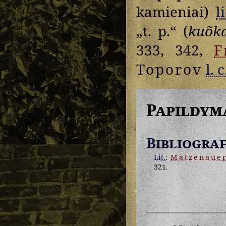
kamieniai)
l
„t. p.“ (
kuõka
333, 342,
F
Toporov
l. c
Papildym
Bibliograf
Lit.
:
Matzenaue
321.