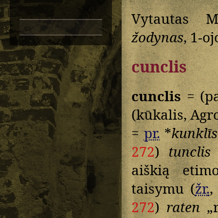
Vytautas M
žodynas
, 1-oj
cunclis
cunclis
= (p
(kūkalis, Ag
=
pr.
*
kunklīs
272
)
tunclis
aiškią etimo
taisymu (
žr.
,
272
)
raten
„r