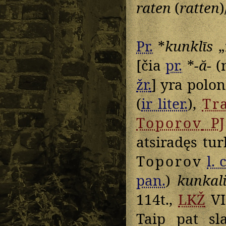
raten
(
ratten
)
Pr.
*
kunklīs
„
[čia
pr.
*
-ă-
(n
žr.
] yra polo
(
ir liter.
),
Tr
Toporov
PJ
atsiradęs tur
Toporov
l. c
pan.
)
kunkal
114t.,
LKŽ
VI
Taip pat sl