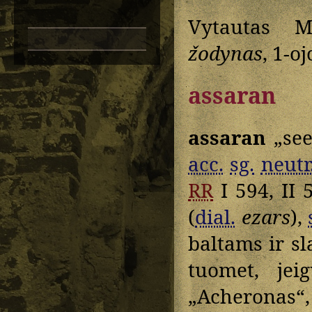
Vytautas M
žodynas
, 1-oj
assaran
assaran
„see
acc.
sg.
neutr
RR
I 594, II 
(
dial.
ezars
),
baltams ir sl
tuomet, jei
„Acheronas“