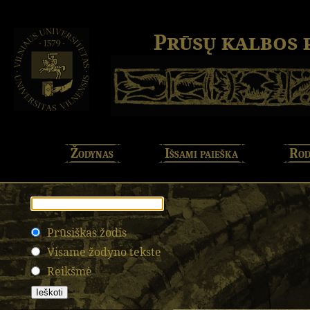
Prūsų kalbos
Žodynas
Išsami paieška
Rod
Prūsiškas žodis
Visame žodyno tekste
Reikšmė