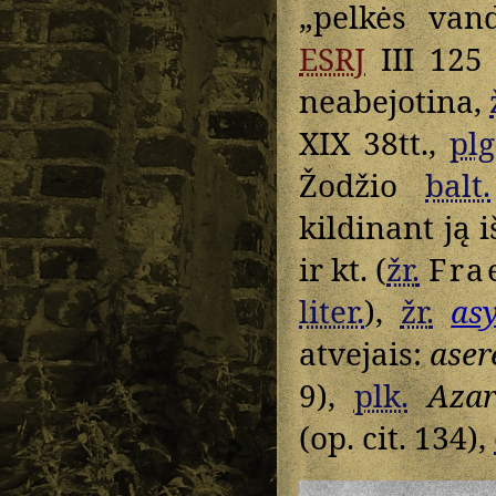
„pelkės van
ESRJ
III 12
neabejotina,
XIX 38tt.,
plg
Žodžio
balt.
kildinant ją 
ir kt. (
žr.
Fra
liter.
),
žr.
as
atvejais:
aser
9),
plk.
Aza
(op. cit. 134),