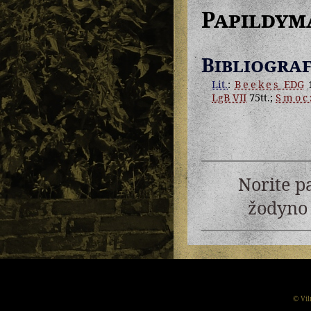
Papildym
Bibliograf
Lit.
:
Beekes
EDG
1
LgB VII
75tt.;
Smoc
Norite p
žodyno 
© Vil