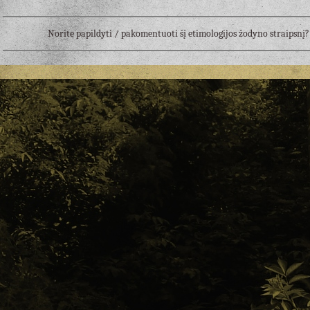
Norite papildyti / pakomentuoti šį etimologijos žodyno straipsn