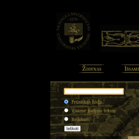
Žodynas
Išsami
Prūsiškas žodis
Visame žodyno tekste
Reikšmė