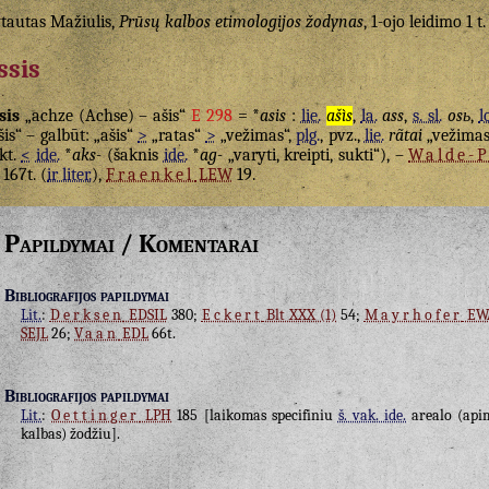
tautas Mažiulis,
Prūsų kalbos etimologijos žodynas
, 1-ojo leidimo 1 t.
ssis
sis
„achze (Achse) – ašis“
E 298
= *
asis
:
lie.
ašìs
,
la.
ass
,
s. sl.
osь
,
l
šis“ – galbūt: „ašis“
>
„ratas“
>
„vežimas“,
plg.
, pvz.,
lie.
rãtai
„vežimas
 kt.
<
ide.
*
aks-
(šaknis
ide.
*
ag-
„varyti, kreipti, sukti“), –
Walde-
I 167t. (
ir liter.
),
Fraenkel
LEW
19.
Papildymai / Komentarai
Bibliografijos papildymai
Lit.
:
Derksen
EDSIL
380;
Eckert
Blt XXX (1)
54;
Mayrhofer
EW
SEJL
26;
Vaan
EDL
66t.
Bibliografijos papildymai
Lit.
:
Oettinger
LPH
185 [laikomas specifiniu
š. vak. ide.
arealo (ap
kalbas) žodžiu].