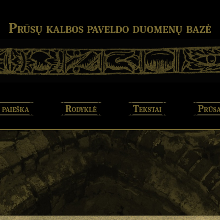
Prūsų kalbos paveldo duomenų bazė
 paieška
Rodyklė
Tekstai
Prūsa