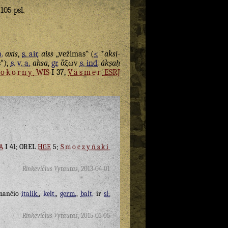
 105 psl.
o.
axis
,
s. air.
aiss
„vežimas“ (
<
*
aksi-
“),
s. v. a.
ahsa
,
gr.
ἄξων
s. ind.
ákṣaḥ
Pokorny
WIS
I 37,
Vasmer
ESRJ
A
I 41; OREL
HGE
5;
Smoczyński
Rinkevičius Vytautas
,
2013-04-01
imančio
italik.
,
kelt.
,
germ.
,
balt.
ir
sl.
Rinkevičius Vytautas
,
2015-01-05