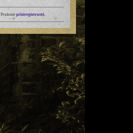
į? Prašome
prisiregistruoti.