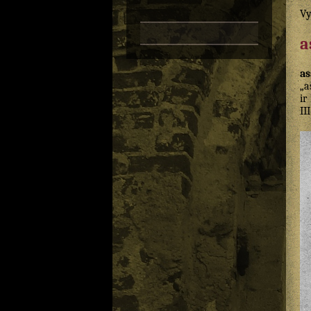
Vy
a
as
„a
ir
II