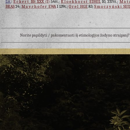
Lit.
:
Eckert
Blt XXX (1)
54tt.;
Kloekhorst
EDHIL
10, 237tt.;
Mat
BKAS
24;
Mayrhofer
EWA
I 139t.;
Orel
HGE
83;
Smoczyński
SEJ
Norite papildyti / pakomentuoti šį etimologijos žodyno straipsn