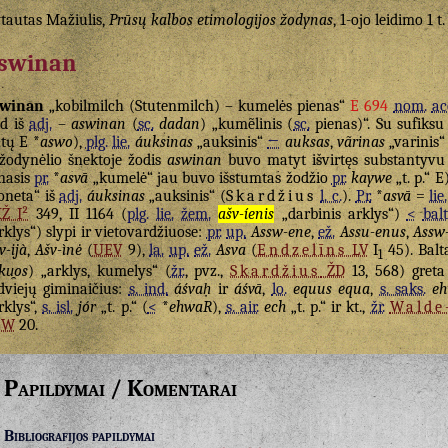
tautas Mažiulis,
Prūsų kalbos etimologijos žodynas
, 1-ojo leidimo 1 t.
swinan
swinan
„kobilmilch (Stutenmilch) – kumelės pienas“
E 694
nom.
ac
d iš
adj.
–
aswinan
(
sc.
dadan
) „kumẽlinis (
sc.
pienas)“. Su sufiks
tų E *
aswo
),
plg.
lie.
áuksinas
„auksinis“
←
auksas
,
vãrinas
„varinis
žodynėlio šnektoje žodis
aswinan
buvo matyt išvirtęs substantyvu (
nasis
pr.
*
asvā
„kumelė“ jau buvo išstumtas žodžio
pr.
kaywe
„t. p.“ E
neta“ iš
adj.
áuksinas
„auksinis“ (
Skardžius
l. c.
).
Pr.
*
asvā
=
lie.
Ž I²
349, II 1164 (
plg.
lie.
žem.
ašv-íenis
„darbinis arklys“)
<
balt
rklys“) slypi ir vietovardžiuose:
pr.
up.
Assw-ene
,
ež.
Assu-enus
,
Assw
v-ijà
,
Ašv-ìnė
(
UEV
9),
la.
up.
ež.
Asva
(
Endzelīns
LV
I
45). Balt
1
ku̯os
) „arklys, kumelys“ (
žr.
, pvz.,
Skardžius
ŽD
13, 568) greta
dviejų giminaičius:
s. ind.
áśvaḥ
ir
áśvā
,
lo.
equus
equa
,
s. saks.
eh
rklys“,
s. isl.
jór
„t. p.“ (
<
*
ehwaR
),
s. air.
ech
„t. p.“ ir kt.,
žr.
Walde
EW
20.
Papildymai / Komentarai
Bibliografijos papildymai