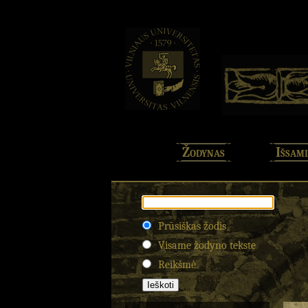
Žodynas
Išsami
Prūsiškas žodis
Visame žodyno tekste
Reikšmė