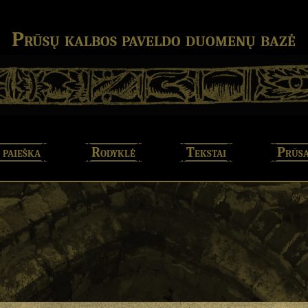
Prūsų kalbos paveldo duomenų bazė
 paieška
Rodyklė
Tekstai
Prūsa