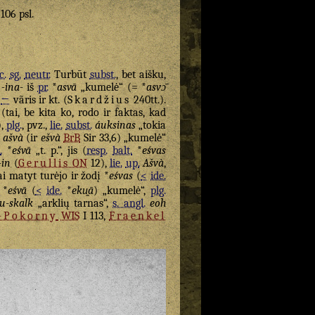
 106 psl.
c.
sg.
neutr.
Turbūt
subst.
, bet aišku,
u
-ina-
iš
pr.
*
asvā
„kumelė“ (= *
asvɔ̄
“
←
vãris ir kt. (
Skardžius
240tt.).
tai, be kita ko, rodo ir faktas, kad
),
plg.
, pvz.,
lie.
subst.
áuksinas
„tokia
ašvà
(ir
ešvà
BrB
Sir 33,6) „kumelė“
.
*
eśvā
„t. p.“, jis (
resp.
balt.
*
eśvas
-in
(
Gerullis
ON
12),
lie.
up.
Ašvà
,
ai matyt turėjo ir žodį *
eśvas
(
<
ide.
 *
eśvā
(
<
ide.
*
eku̯ā
) „kumelė“,
plg.
u-skalk
„arklių tarnas“,
s. angl.
eoh
-Pokorny
WIS
I 113,
Fraenkel