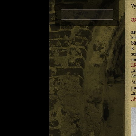
Vy
a
a
ka
bū
E 
se
mo
LK
„a
Aš
*
e
jų
„a
L