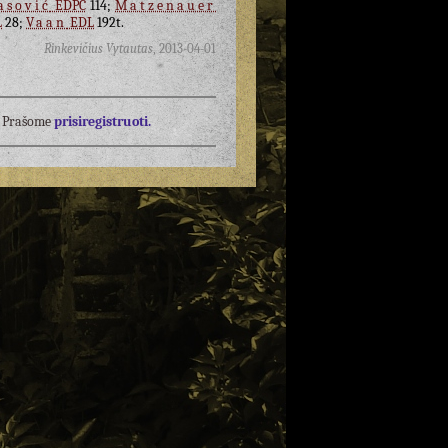
asović
EDPC
114;
Matzenauer
L
28;
Vaan
EDL
192t.
Rinkevičius Vytautas
,
2013-04-01
į? Prašome
prisiregistruoti.