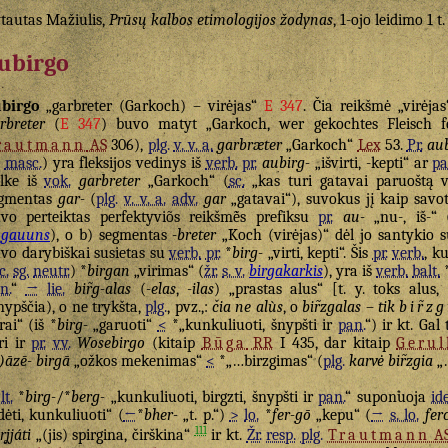
tautas Mažiulis,
Prūsų kalbos etimologijos žodynas
, 1-ojo leidimo 1 t.
ubirgo
birgo
„garbreter (Garkoch) – virėjas“
E 347
. Čia reikšmė „virėja
rbreter
(
E 347
) buvo matyt „Garkoch, wer gekochtes Fleisch fe
rautmann
AS
306),
plg.
v. v. a.
garbræter
„Garkoch“
Lex
53.
Pr.
au
masc.
) yra fleksijos vedinys iš
verb.
pr.
aubirg-
„išvirti, -kepti“ ar
pa
lke iš
vok.
garbreter
„Garkoch“ (
sc.
„kas turi gatavai paruoštą vi
egmentas
gar-
(
plg.
v. v. a.
adv.
gar
„gatavai“), suvokus jį kaip savot
vo perteiktas perfektyviõs reikšmė̃s prefiksu
pr.
au-
„nu-, iš-“ 
ugauuns
), o b) segmentas
-breter
„Koch (virėjas)“ dėl jo santykio 
vo darybiškai susietas su
verb.
pr.
*
birg-
„virti, kepti“. Šis
pr.
verb.
, k
c.
sg.
neutr.
) *
birgan
„virimas“ (
žr.
s. v.
birgakarkis
), yra iš
verb.
balt.
n.
“
→
lie.
bir̃g-alas
(
-elas
,
-ilas
) „prastas alus“ [t. y. toks alus, 
nypščia), o ne trykšta,
plg.
, pvz.,:
čia ne
alùs
, o
bir̃zgalas
–
tik
bir̃z
rai“ (iš *
birg-
„garuoti“
<
*„kunkuliuoti, šnypšti ir
pan.
“) ir kt. Gal
ri ir
pr.
vv.
Wosebirgo
(kitaip
Būga
RR
I 435, dar kitaip
Gerul
)āzē- birgā
„ožkos mekenimas“
<
*„…birzgimas“ (
plg.
karvė bir̃zgia
„
lt.
*
birg-
/*
berg-
„kunkuliuoti, birgzti, šnypšti ir
pan.
“ suponuoja
ide
dėti, kunkuliuoti“ (
←
*
bher-
„t. p.“)
>
lo.
*
fer-gō
„kepu“ (
→
s. lo.
fer
111
̥jjáti
„(jis) spirgina, čirškina“
ir kt.
Žr.
resp.
plg.
Trautmann
A