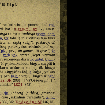
 110–111 psl.
s“ patikslintina ta prasme, kad
vok.
il hat“ (
Grimm
DW
IV
1340t.,
1
birgo
(= *
ɔ̄
) = *
aubirgā
(
scom.
,
nom.
n.
(
žr.
toliau) ir laikytinas tam tikra
rtą ar keptą valgį“): pastarojo a)
išką perfektyvios reikšmė̃s prefiksą,
(
plg.
, pvz.,
au-gauns
„iš-gavęs“,
žr.
su
verb.
vok.
braten
„kepti“ verčiant
urį suponuoja dar ir
pr.
subst.
(
nom.
-
*
birg-
„kunkuliuoti, birgzti, šnypšti ir
kuris, atidarius statinę, tik birzgia
gia
(
šnypščia
) Ds],
la.
bir̂ga
„tvaikas,
 tą patį
balt.
*birg- „…birgzti ir
pan.
“
lis
ON
208) : [*
(V)ɔ̄zē-b-irgɔ̄
=] *
…mūkia“
LKŽ I²
843).
.
(
dial.
) *
bherg-
(: *
bhr̥g
) „smarkiai
c-tum
„sakralinis pyragaitis“),
s. ind.
S
306, 312,
Endzelīns
SV
146, 151,