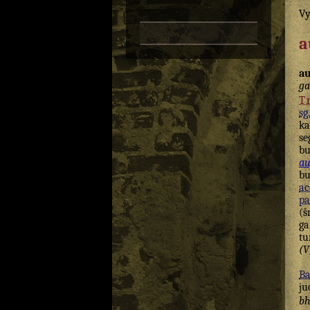
Vy
a
au
ga
T
sg.
ka
s
bu
a
bu
ac
pa
(š
ga
tu
(V
Ba
ju
bhr