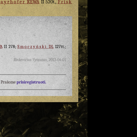
ayrhofer
KEWA
II 520t.,
Frisk
A
II 278;
Smoczyński
DL
127tt.;
Rinkevičius Vytautas
,
2013-04-01
į? Prašome
prisiregistruoti.