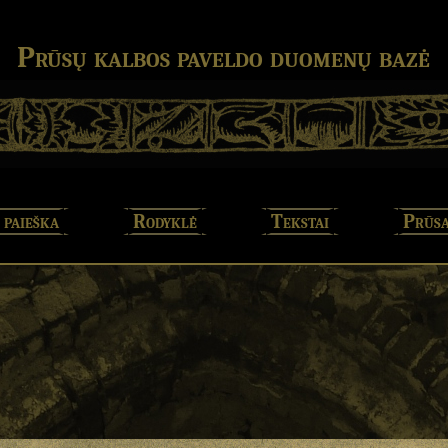
Prūsų kalbos paveldo duomenų bazė
 paieška
Rodyklė
Tekstai
Prūsa