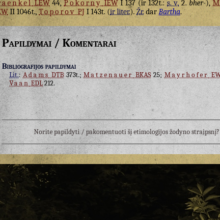
raenkel
LEW
44,
Pokorny
IEW
I 137 (ir 132t.:
s. v.
2.
bher-
),
M
EW
II 1046t.,
Toporov
PJ
I 143t. (
ir liter.
).
Žr.
dar
Bartha
.
Papildymai / Komentarai
Bibliografijos papildymai
Lit.
:
Adams
DTB
373t.;
Matzenauer
BKAS
25;
Mayrhofer
EW
Vaan
EDL
212.
Norite papildyti / pakomentuoti šį etimologijos žodyno straipsn