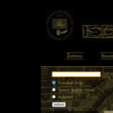
Žodynas
Išsami
Prūsiškas žodis
Visame žodyno tekste
Reikšmė