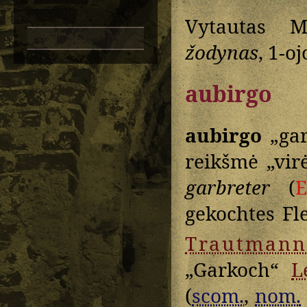
Vytautas M
žodynas
, 1-o
aubirgo
aubirgo
„gar
reikšmė „vir
garbreter
(
gekochtes Fle
Trautmann
„Garkoch“
L
(
scom.
,
nom.