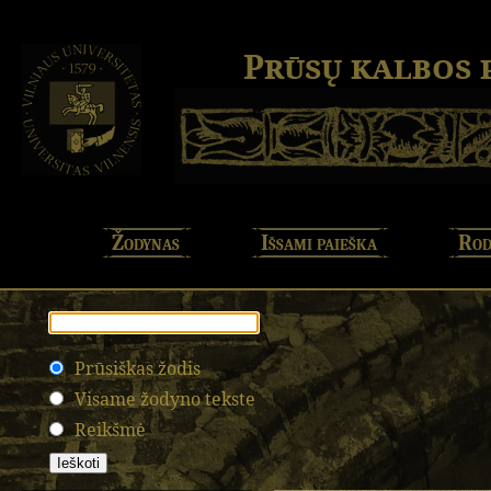
Prūsų kalbos
Žodynas
Išsami paieška
Rod
Prūsiškas žodis
Visame žodyno tekste
Reikšmė