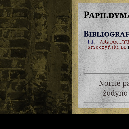
Papildym
Bibliograf
Lit.
:
Adams
DT
Smoczyński
DL
1
Norite p
žodyno 