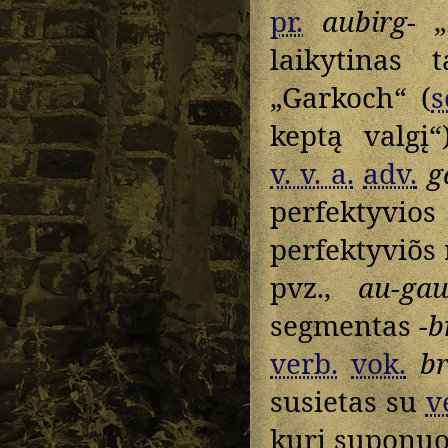
pr.
aubirg-
„i
laikytinas
„Garkoch“ (
s
keptą valgį
v. v. a.
adv.
g
perfektyvios
perfektyviõs 
pvz.,
au-ga
segmentas
-b
verb.
vok.
b
susietas su
v
kurį suponuo