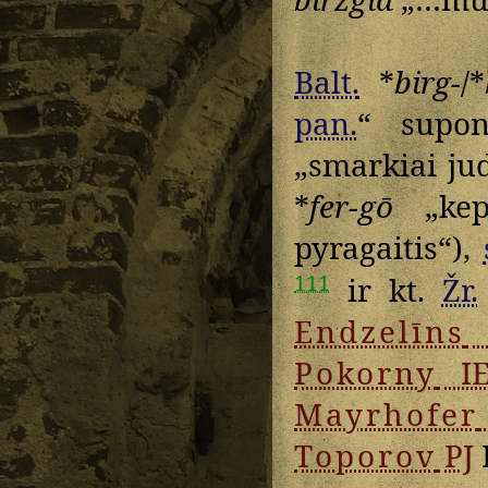
Balt.
*
birg-
/*
pan.
“ supo
„smarkiai jud
*
fer-gō
„kep
pyragaitis“),
111
ir kt.
Žr.
Endzelīns
Pokorny
I
Mayrhofer
Toporov
PJ
I