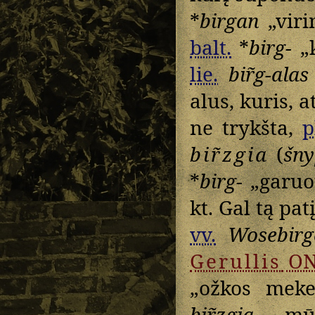
*
birgan
„viri
balt.
*
birg-
„k
lie.
bir̃g-alas
alus, kuris, a
ne trykšta,
p
bir̃zgia
(
šny
*
birg-
„garuo
kt. Gal tą pat
vv.
Wosebirg
Gerullis
O
„ožkos mek
bir̃zgia
„…mū