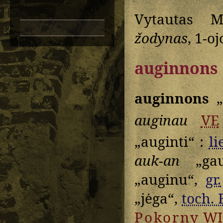
Vytautas M
žodynas
, 1-oj
auginnons
auginnons
„
auginau
VE
„auginti“ :
li
auk-an
„gaus
„auginu“,
gr.
„jėga“,
toch. 
Pokorny
WI