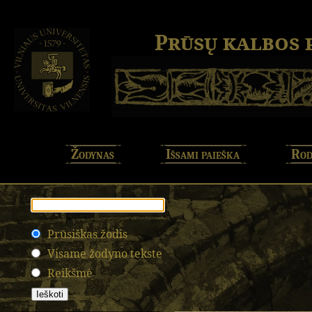
Prūsų kalbos
Žodynas
Išsami paieška
Rod
Prūsiškas žodis
Visame žodyno tekste
Reikšmė