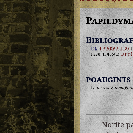
Papildym
Bibliograf
Lit.
:
Beekes
EDG
1
I 278, II 485tt.;
Orel
poaugints
T. p. žr. s. v.
poaugint
Norite p