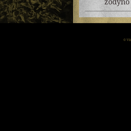
žodyno 
© Vil