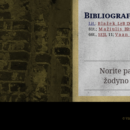
Bibliograf
Lit.
:
Blažek
LgB I
81t.;
Mažiulis
Blt
66t.,
SEJL
11;
Vaan
Norite p
žodyno 
© Vil