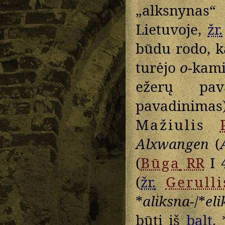
„alksnynas
Lietuvoje,
žr.
būdu rodo, ka
turėjo
o
-kami
ežerų pav
pavadinimas
Mažiulis
Alxwangen
(
(
Būga
RR
I 
(
žr.
Gerulli
*
aliksna-
/*
eli
būti iš
balt.