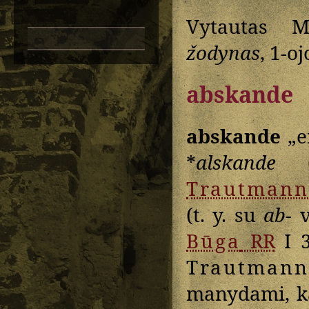
Vytautas M
žodynas
, 1-o
abskande
abskande
„er
*
alskande
Trautmann
(t. y. su
ab-
v
Būga
RR
I 
Trautmann
manydami, ka