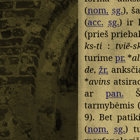
(
nom.
sg.
), š
(
acc.
sg.
) ir
(prieš priebal
ks-ti
:
tviẽ-s
turime
pr.
*
a
de
,
žr.
anksčia
*
avins
atsir
ar
pan.
Šit
tarmybėmis (
9). Bet pati
(
nom.
sg.
) t