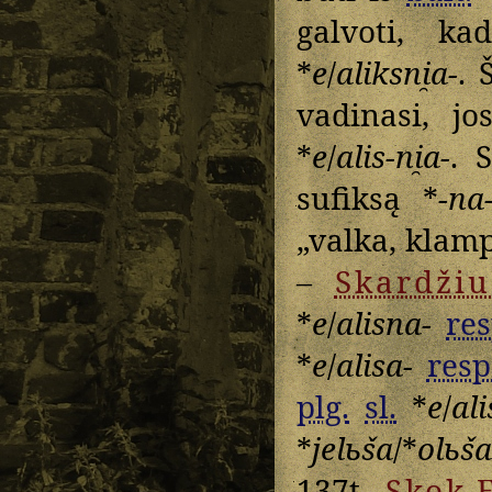
galvoti, 
*
e
/
aliksni̯a-
. 
vadinasi, jo
*
e
/
alis-ni̯a-
. 
sufiksą *
-na
„valka, klam
–
Skardžiu
*
e
/
alisna-
res
*
e
/
alisa-
resp
plg.
sl.
*
e
/
ali
*
jelьša
/*
olьša
137t.,
Skok
E