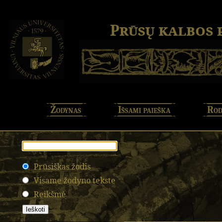
Prūsų kalbos
Žodynas
Išsami paieška
Rod
Prūsiškas žodis
Visame žodyno tekste
Reikšmė