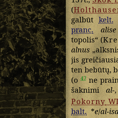
(
Holthause
galbūt
kelt.
pranc.
alise
topolis“ (
Kre
alnus
„alksnis
jis greičiausi
ten bebūtų, 
47
(o
ne prain
šaknimi
al-
Pokorny
WI
balt.
*
e
/
al-is