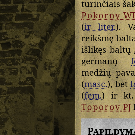
turinčiais ša
Pokorny
WI
(
ir liter.
). V
reikšmę balt
išlikęs baltų
germanų –
medžių pav
(
masc.
), bet
l
(
fem.
) ir kt.
Toporov
PJ
I
Papildym