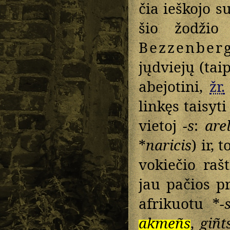
čia ieškojo s
šio žodžio
Bezzenber
jųdviejų (tai
abejotini,
žr.
linkęs taisyti 
vietoj
-s
:
arel
*
naricis
) ir, t
vokiečio raš
jau pačios p
afrikuotu *
-
akmeñs
,
giñt