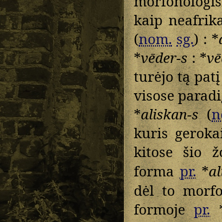
morfonologi
kaip neafrik
(
nom.
sg.
) : *
*
vēder-s
: *
vē
turėjo tą pat
visose parad
*
aliskan-s
(
n
kuris geroka
kitose šio 
forma
pr.
*
al
dėl to morfo
formoje
pr.