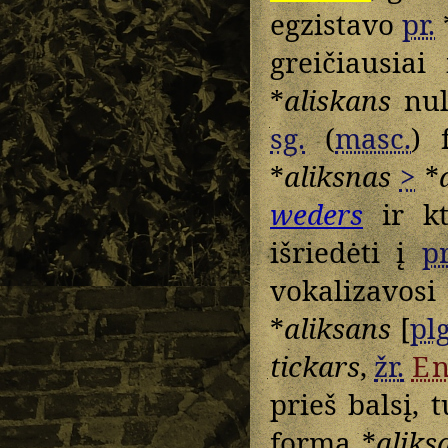
egzistavo
pr.
greičiausiai
*
aliskans
nul
sg.
(
masc.
) 
*
aliksnas
>
*
weders
ir kt
išriedėti į
pr
vokalizavos
*
aliksans
[
plg
tickars
,
žr.
En
prieš balsį, t
forma *
aliks