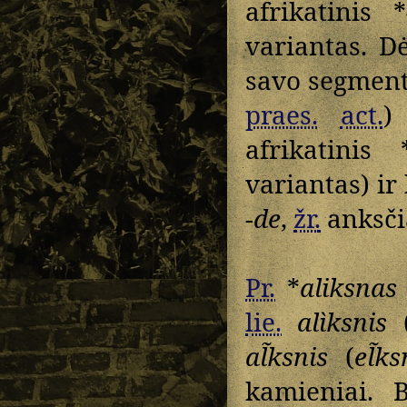
afrikatinis *
variantas. D
savo segment
praes.
act.
)
afrikatinis 
variantas) ir
-de
,
žr.
anksčia
Pr.
*
aliksnas
lie.
alìksnis
al̃ksnis
(
el̃ks
kamieniai.