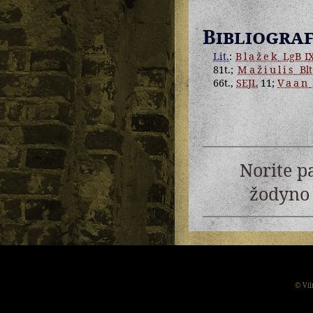
Bibliograf
Lit.
:
Blažek
LgB I
81t.;
Mažiulis
Blt
66t.,
SEJL
11;
Vaan
Norite p
žodyno 
© Vil