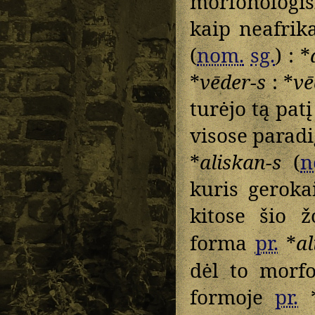
morfonologi
kaip neafrik
(
nom.
sg.
) : *
*
vēder-s
: *
vē
turėjo tą pat
visose parad
*
aliskan-s
(
n
kuris geroka
kitose šio 
forma
pr.
*
al
dėl to morfo
formoje
pr.