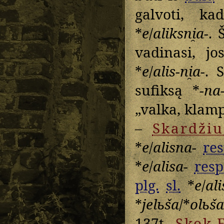
galvoti, 
*
e
/
aliksni̯a-
. 
vadinasi, jo
*
e
/
alis-ni̯a-
. 
sufiksą *
-na
„valka, klam
–
Skardžiu
*
e
/
alisna-
res
*
e
/
alisa-
resp
plg.
sl.
*
e
/
ali
*
jelьša
/*
olьša
137t.,
Skok
E