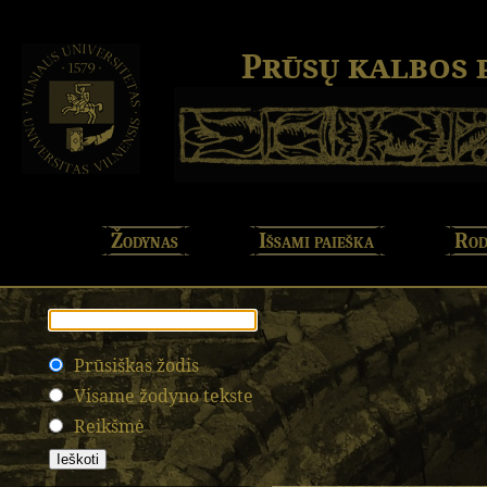
Prūsų kalbos
Žodynas
Išsami paieška
Rod
Prūsiškas žodis
Visame žodyno tekste
Reikšmė