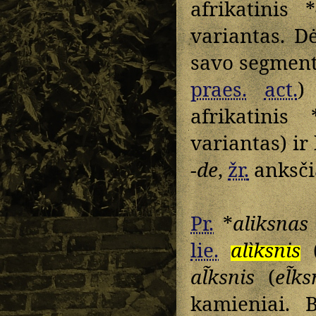
afrikatinis *
variantas. D
savo segment
praes.
act.
)
afrikatinis 
variantas) ir
-de
,
žr.
anksčia
Pr.
*
aliksnas
lie.
alìksnis
al̃ksnis
(
el̃ks
kamieniai.