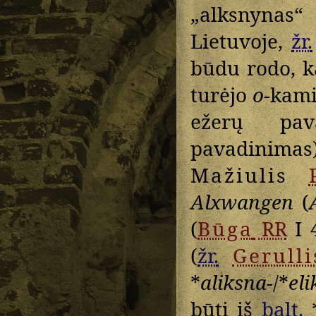
„alksnynas
Lietuvoje,
žr.
būdu rodo, ka
turėjo
o
-kami
ežerų pav
pavadinimas
Mažiulis
Alxwangen
(
(
Būga
RR
I 
(
žr.
Gerulli
*
aliksna-
/*
eli
būti iš
balt.