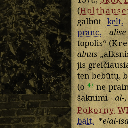
(
Holthause
galbūt
kelt.
pranc.
alise
topolis“ (
Kre
alnus
„alksnis
jis greičiausi
ten bebūtų, 
47
(o
ne prain
šaknimi
al-
Pokorny
WI
balt.
*
e
/
al-is