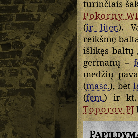
turinčiais ša
Pokorny
WI
(
ir liter.
). V
reikšmę balt
išlikęs baltų
germanų –
medžių pav
(
masc.
), bet
l
(
fem.
) ir kt.
Toporov
PJ
I
Papildym