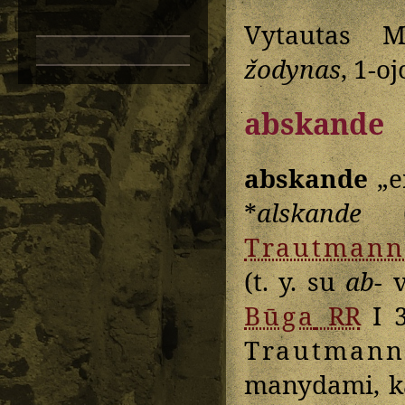
Vytautas M
žodynas
, 1-o
abskande
abskande
„er
*
alskande
Trautmann
(t. y. su
ab-
v
Būga
RR
I 
Trautmann
manydami, ka