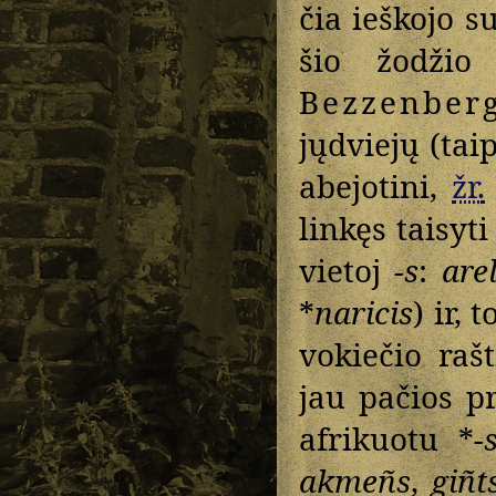
čia ieškojo s
šio žodžio
Bezzenber
jųdviejų (tai
abejotini,
žr.
linkęs taisyti 
vietoj
-s
:
arel
*
naricis
) ir, t
vokiečio raš
jau pačios p
afrikuotu *
-
akmeñs
,
giñt