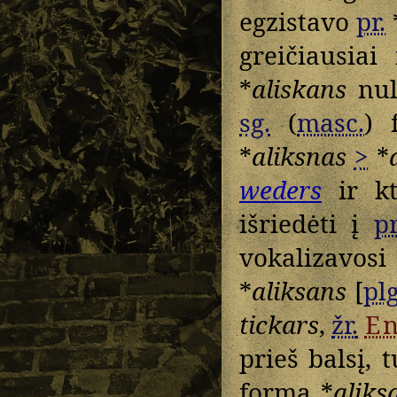
egzistavo
pr.
greičiausiai
*
aliskans
nul
sg.
(
masc.
) 
*
aliksnas
>
*
weders
ir kt
išriedėti į
pr
vokalizavos
*
aliksans
[
plg
tickars
,
žr.
En
prieš balsį, t
forma *
aliks