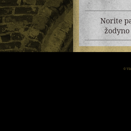
Norite p
žodyno 
© Vil