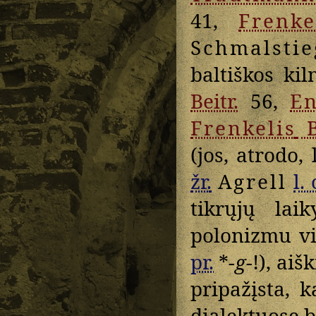
41,
Frenke
Schmalstie
baltiškos kil
Beitr.
56,
En
Frenkelis
B
(jos, atrodo, 
žr.
Agrell
l. 
tikrųjų lai
polonizmu vi
pr.
*
-g-
!), aiš
pripažįsta, 
dialektuose 