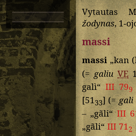
Vytautas M
žodynas
, 1-o
massi
massi
„kan (
(=
galiu
VE
1
galì“
III 79
9
[51
] (=
gali
33
– „gãli“
III 6
„gãli“
III 71
2