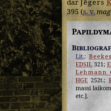
dar
Jēgers
395 (
s. v.
magė
Papildym
Bibliograf
Lit.
:
Beeke
EDSIL
321;
E
Lehmann
HGE
252t.;
massi laiko
etc.].