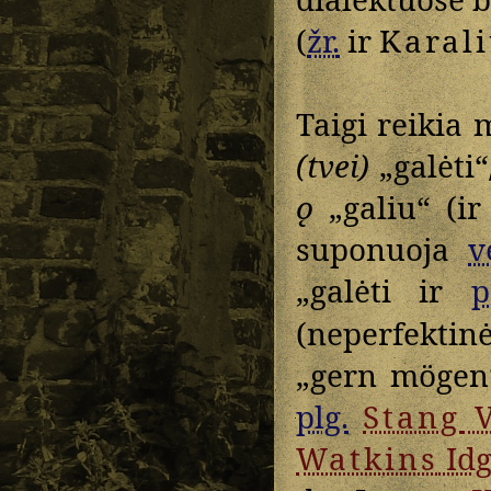
(
žr.
ir
Karal
Taigi reikia
(tvei)
„galėti“
ǫ
„galiu“ (ir
suponuoja
v
„galėti ir
p
(neperfektin
„gern mögen
plg.
Stang
Ve
Watkins
Idg