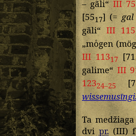
– gãli“
III 75
[55
] (=
gal
17
gãli“
III 115
„moͤgen (mög
III 113
[71
17
galime“
III 9
123
[7
24–25
wissemusīngi
Ta medžiaga (
dvi
pr.
(III) 