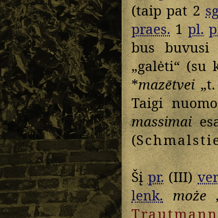
(taip pat 2
sg
praes.
1
pl.
p
bus buvusi 
„galėti“ (su
*
mazētvei
„t.
Taigi nuom
massimai
esa
(
Schmalsti
Šį
pr.
(III)
ver
lenk.
może
„
Trautmann