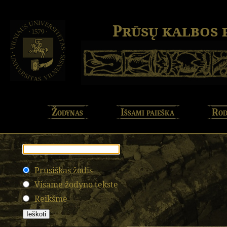
Prūsų kalbos
Žodynas
Išsami paieška
Rod
Prūsiškas žodis
Visame žodyno tekste
Reikšmė