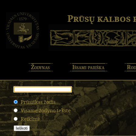
Prūsų kalbos
Žodynas
Išsami paieška
Rod
Prūsiškas žodis
Visame žodyno tekste
Reikšmė