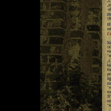
„t.
„m
-el
ma
(š
pr.
re
F
Su
(a
mė
*
m
„t
k
fo
pv
il
ma
*
m
tr
37
ne
*
m