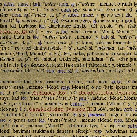
as
subst.
(
masc.
)
balt.
*
mēns
(
nom.
sg.
)/*
mēnes-
„mėnuo“, turintis ly
ofonizuotą iš *
-s
(= *
mēn-s
,
nom.
sg.
), suponuoja
K
-kamienį (t. 
ēns
(
nom.
sg.
)/*
mēns-
„t. p.“
<
subst.
(
masc.
<
genus
act.
)
ide.
*
onat)“,
lo.
mēns-is
„t. p.“ (
plg.
K
-kamienę
gen.
pl.
mens-um
) ir
pan.
]
liau kai kuriuose
ide.
dialektuose išnyko [dėl senojo *
-ēn-
(šakn
ažiulis
BS
72t.], – pvz.:
s. ind.
mā́ḥ
„mėnuo (Mond, Monat)“ 
anašiu būdu iš
ide.
*
mēns
/*
mēns-
„mėnuo“
>
balt.
-
sl.
*
mēns
/*
ēs
/*
mēs-
„t. p.“ =
sl.
*
mēs
/*
mēs-
„t. p.“, kuris, išplėstas formanto (
in-
: *
-en-
) bei diminutyvinio *
-kă-
, davė
sl.
*
mēsinka-
(ar *
mēs
ėnuo (Mond, Monat)“ ir kt.]. Bet, rodos, patikimiau suponuoti,
ēsinkă-
„t. p.“: čia minėtą tendenciją šakniniam *
-ēn-
(dar jam 
ažiulis
l. c.
) skatino
disimiliaciniai
faktoriai, t. y. pirmojo *
*
mēnsinkă-
(du *
-n-
!)
resp.
(
acc.
sg.
)
sl.
*
mēnsinkan
(net trys *
-n-
!).
emdamasis tuo, kas pasakyta, manau, kad buvo
subst.
(
K
-k
ēns
/*
mēns-
„mėnuo (Mond
resp.
Monat)“, o ne (kaip įprasta m
n.
) „t. p.“ (sic ir
Pokorny
IEW
I 731,
Gamkrelidze-Ivanov
nyti, kad
ide.
*
mēs-
/*
mēn-
/*
mēns
(ir
pan.
) „mėnuo (Mond, Monat)
eH-
) „
matuoti
“ ir atsiradęs iš (
subst.
) *„mėnuo (Monat)“
<
*„
okorny
l. c.
,
Gamkrelidze-Ivanov
IJI
II 684); tačiau
verb.
i
 *„matuoti“, o *„
sukti
, vy(nio)ti“ (
žr.
s. v.
pomests
). Taigi mano i
sc.
<
genus
act.
)
ide.
*
mēns
/*
mēns-
„mėnuo (Mond
resp.
Mona
. p.“!] yra iš „mėnesio (Mond)“ – determinatyvo *
-s-
išplėstas
subs
ond) buvimas (sukimasis dangaus sferoje)
resp.
nebuvimas (nus
mėnesio (Mond) sukimasis“, o šis – determinatyvo *
-n-
vedinys iš
v