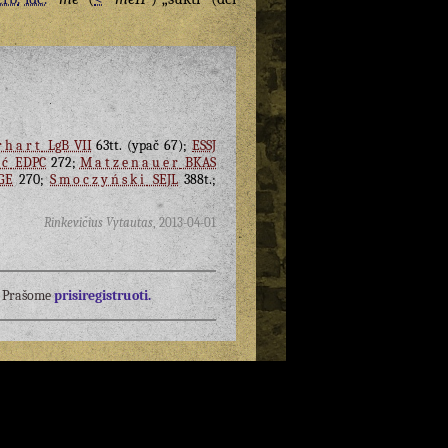
rhart
LgB VII
63tt. (ypač 67);
ESSJ
ić
EDPC
272;
Matzenauer
BKAS
GE
270;
Smoczyński
SEJL
388t.;
Rinkevičius Vytautas
,
2013-04-01
į? Prašome
prisiregistruoti.