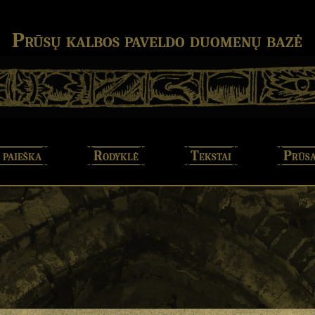
Prūsų kalbos paveldo duomenų bazė
 paieška
Rodyklė
Tekstai
Prūsa