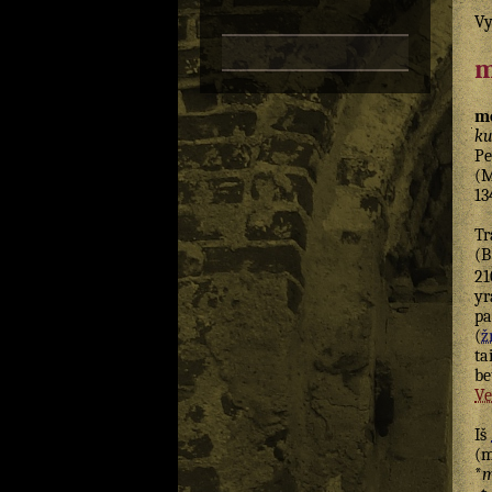
Vy
m
m
k
Pe
(
13
Tr
(
21
yr
pa
(
žr
ta
be
Ve
Iš
(m
*