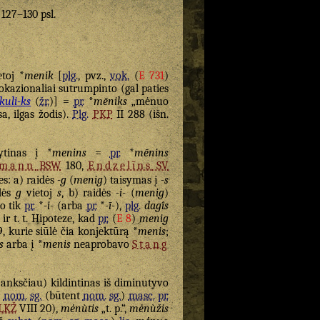
. 127–130 psl.
toj *
menik
[
plg.
, pvz.,
vok.
(
E 731
)
 okazionaliai sutrumpinto (gal paties
kuli-ks
(
žr.
)] =
pr.
*
mēniks
„mėnuo
sa, ilgas žodis).
Plg.
PKP
II 288 (išn.
ytinas į *
menins
=
pr.
*
mēnins
tmann
BSW
180,
Endzelīns
SV
es: a) raidės
-g
(
menig
) taisymas į
-s
idės
g
vietoj
s
, b) raidės
-i-
(
menig
)
 o tik
pr.
*
-i-
(arba
pr.
*
-ī-
),
plg.
dagîs
 ir t. t. Hipoteze, kad
pr.
(
E 8
)
menig
, kurie siūlė čia konjektūrą *
menis
;
s
arba į *
menis
neaprobavo
Stang
anksčiau) kildintinas iš diminutyvo
.
nom.
sg.
(būtent
nom.
sg.
)
masc.
pr.
LKŽ
VIII 20),
mėnùtis
„t. p.“,
mėnùžis