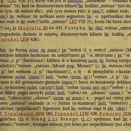
 p.“ (
LKŽ
VIII 21), kurie visi yra iš
diminut.
„mėnesėlis“ – vediniai 
ėnuo“. Tai, kad tie diminutyvinės kilmės
lie.
žodžiai „mėnuo“ turi su
is
(yra tik
mėnes-ė̃lis
),
-ytis
(yra
mėnes-ýtis
) ir
pan.
!], aiškiai rodo,
sc.
)
lie.
mė́nuo
: tie sufiksai savo segmentu
lie.
-u-
apofoniškai der
itai rodo ir
lie.
mėnuõlis
„mėnuo“
LKŽ
VIII 21), kuris čia buvo su
!)
uo
žr.
Mažiulis
BS
44–49].
Pastaba
:
lie.
dial.
mė́nas
„mėnu
2
trogradiniu dariniu iš minėtų diminutyvinės kilmės
lie.
žodžių „m
raenkel
LEW
438).
bst.
(jo formą
nom.
sg.
masc.
)
pr.
*
mēnā
(t. y.
mēnɔ̄) „
mėnuo (M
kūtinės šaknies baritonas: su nekirčiuotu
pr.
*
-ō
, išvirtusiu į
pr.
*
-ā
́nuo
„t. p.“ (baritonas!) kildinu iš
n
-kamienę
nom.
sg.
formą turėju
ēnō(n)
/*
menes-
„mėnuo (Mond
resp.
Monat)“ [
>
lie.
mė́nuo
/
mė́
. p.“ bei
mẽnesis
„t. p.“ (baritonas!)], o šį – iš pirmykščio
s
-kami
amienio
subst.
(
masc.
!)
balt.
*
mēns
(
nom.
sg.
)/*
mēnes-
„t. p.“ (
žr.
d
rmos ir dėl gramatinės giminės (
masc.
!) buvo
es
-kamienėje deklinac
z.,
es
-kamienį
subst.
(
neutr.
!)
balt.
*
nebas
(
nom.
-
acc.
sg.
)/*
nebes-
<
gai išlikti: pagal santykį
subst.
balt.
*
(akm)-en-
„akmuo“ (
masc.
): *
m
sc.
*(
akm)-ō(n)
„akmuo“: (
nom.
sg.
masc.
)
x
, – pagal tai vietoj p
ēns
„mėnuo“ atsirado (
x
=) forma (
n
-kamienė)
balt.
*
mēnō(n)
„
adicinei (populiariai!) hipotezei, kad
lie.
mė́nuo
esąs iš
ide.
(
dial.
) *
7,
Trautmann
BSW
180,
Fraenkel
LEW
438,
Pokorny
IE
galėčiau (
žr.
ir
Stang
l. c.
).
Stango
(
l. c.
) spėjimas, kad
lie.
ēnas
)/*
mēnen-
, trumpai sakant, yra labai jau nepatikimas (juo abej