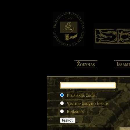
Žodynas
Išsami
Prūsiškas žodis
Visame žodyno tekste
Reikšmė