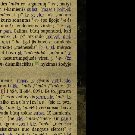
ties *
mēn-es-
segmentą *
-es-
, matyt
y.
s
-kamienį)
subst.
(
masc.
)
balt.
-
sl.
mēns
„t. p.“ [
>
gr.
dor.
μής
„mėnuo
, kurio sonantas *
-n-
(po ilgojo *
-ē-
!)
inio!) tendencijos virsti į *
-ē-
žr.
ir
pan.
Galima būtų suponuoti, kad
mēns-
„t. p.“ atsirado
balt.
-
sl.
dial.
*
-n̥-
>
) *
-in-
(gal jis buvo
n
-kamienis
enka-
) „mėnesėlis“ [
>
s. sl.
měsęcь
 kad buvo
sl.
*
mēnsinkă-
„mėnuo“
>
nesutrumpėjus!) virsti į *
-ē-
(
žr.
130
-n-
disimiliaciškas
nykimas žodyje
amienis,
masc.
<
genus
act.
)
ide.
anyti)
ide.
*
mēs-
/*
mēn-
/*
mēns-
(ir
IJI
I 424, II 684, 899). Be to, įprasta
“ esąs vedinys iš
verb.
ide.
*
mē-
(
<
laiko
mat
(
avim
)
as
“ (sic ir, pvz.,
de.
*
mē-
(
<
*
meH-
) veikiausiai buvo
švada būtų tokia:
subst.
(
K
-kamienis,
t)“ [ne
ide.
*
mēs-
/*
mēn-
(ir
pan.
)
t.
(genus
act.
)
ide.
*
mēn-
„mėnesio
isukimas nuo dangaus sferos)“
<
erb.
ide.
*
mē-
(
<
*
meH-
) „sukti“ (dėl