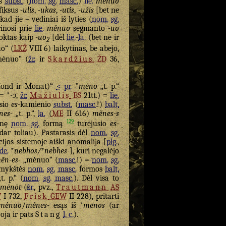
iš
subst.
(
nom.
sg.
masc.
)
lie.
mė́nuo
fiksus
-ulis
,
-ukas
,
-utis
,
-užis
[bet ne
 kad jie – vediniai iš lyties (
nom.
sg.
inosi prie
lie.
mė́nuo
segmanto
-uo
voktas kaip
-uo
[dėl
lie.
-
la.
(bet ne ir
2
o“ (
LKŽ
VIII 6) laikytinas, be abejo,
ėnuo“ (
žr.
ir
Skardžius
ŽD
36,
ond ir Monat)“
<
pr.
*
mḗnō
„t. p.“
= *
-ɔ̄
,
žr.
Mažiulis
BS
21tt.) =
lie.
sio
es
-kamienio
subst.
(
masc.
!)
balt.
nes-
„t. p.“,
la.
(
ME
II 616)
mẽnes-s
129
enę
nom.
sg.
formą
turėjusio
es
-
ar toliau). Pastarasis dėl
nom.
sg.
ijos sistemoje aiški anomalija [
plg.
,
ide.
*
nebhos/
*
nebhes-
], kuri negalėjo
ēn-es-
„mėnuo“ (
masc.
!) =
nom.
sg.
irmykštės
nom.
sg.
masc.
formos
balt.
t. p.“ (
nom.
sg.
masc.
). Dėl visa to
mēnōt
(
žr.
, pvz.,
Trautmann
AS
W
I 732,
Frisk
GEW
II 228), pritarti
mė́nuo
/
mė́nes-
esąs iš *
mēnōs
(ar
oja ir pats
Stang
l. c.
).