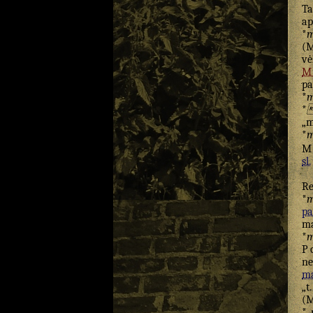
T
ap
*
m
(M
vė
M
p
*
m
*

„m
*
m
M
sl.
R
*
m
pa
ma
*
m
P
ne
ma
„t
(M
*„