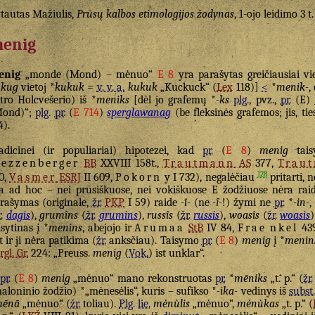
tautas Mažiulis,
Prūsų kalbos etimologijos žodynas
, 1-ojo leidimo 3 t
enig
enig
„monde (Mond) – mėnuo“
E 8
yra parašytas greičiausiai vie
ukug
vietoj *
kukuk
=
v. v. a.
kukuk
„Kuckuck“ (
Lex
118)]
<
*
menik-
,
tro Holcvešerio) iš *
meniks
[dėl jo grafemų *
-ks
plg.
, pvz.,
pr.
(E)
Mond)“;
plg.
pr.
(
E 714
)
sperglawanag
(be fleksinės grafemos; jis, tie
4).
adicinei (ir populiariai) hipotezei, kad
pr.
(
E 8
)
menig
tais
Bezzenberger
BB
XXVIII 158t.,
Trautmann
AS
377,
Trau
128
0,
Vasmer
ESRJ
II 609,
Pokorn
y I 732), negalėčiau
pritarti, n
a ad hoc – nei prūsiškuose, nei vokiškuose E žodžiuose nėra ra
rašymas (originale,
žr.
PKP
I 59) raide
-î-
(ne
-ȋ-
!) žymi ne
pr.
*
-in-
,
.
dagis
),
grumîns
(
žr.
grumins
),
russîs
(
žr.
russis
),
woasîs
(
žr.
woasis
)
isytinas į *
menins
, abejojo ir
Arumaa
StB
IV 84,
Frae
nkel
439
t ir ji nėra patikima (
žr.
anksčiau). Taisymo
pr.
(
E 8
)
menig
į *
menin
rgl. Gr.
224: „Preuss.
menig
(
Vok.
) ist unklar“.
pr.
(
E 8
)
menig
„mėnuo“ mano rekonstruotas
pr.
*
mēniks
„t. p.“ (
žr.
aloninio žodžio) *„mėnesėlis“, kuris – sufikso *
-ika-
vedinys iš
subst
mēnā
„mėnuo“ (
žr.
toliau).
Plg.
lie.
mėnùlis
„mėnuo“,
mėnùkas
„t. p.“ (