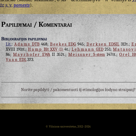
žr.
s. v.
pomests
).
Papildymai / Komentarai
Bibliografijos papildymai
Lit.
:
Adams
DTB
468;
Beekes
EDG
945;
Derksen
EDSIL
312t.;
E
XVIII 191tt.;
Hamp
Blt XXV (1)
4t.;
Lehmann
GED
251;
Matasov
86;
Mayrhofer
EWA
II 352t.;
Meissner
S-stem
147tt.;
Orel
H
Vaan
EDL
373.
Norite papildyti / pakomentuoti šį etimologijos žodyno straipsn
© Vilniaus universitetas, 2012–2026