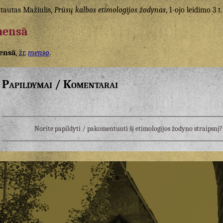
tautas Mažiulis,
Prūsų kalbos etimologijos žodynas
, 1-ojo leidimo 3 t.
ensā
ensā
,
žr.
menso
.
Papildymai / Komentarai
Norite papildyti / pakomentuoti šį etimologijos žodyno straipsn