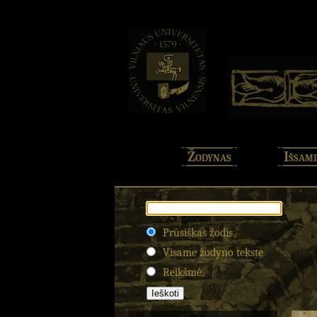
Žodynas
Išsami
Prūsiškas žodis
Visame žodyno tekste
Reikšmė