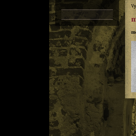
Vy
m
m