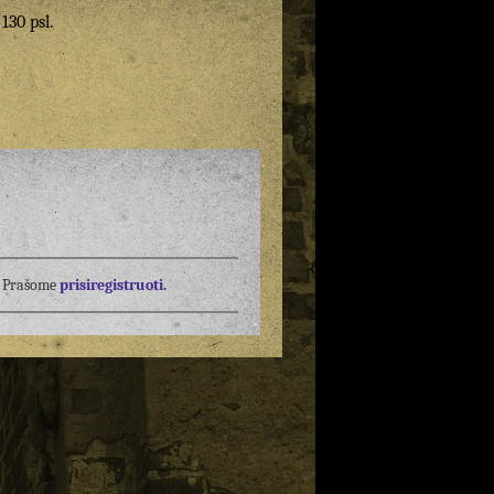
 130 psl.
į? Prašome
prisiregistruoti.