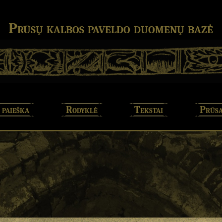
Prūsų kalbos paveldo duomenų bazė
 paieška
Rodyklė
Tekstai
Prūsa