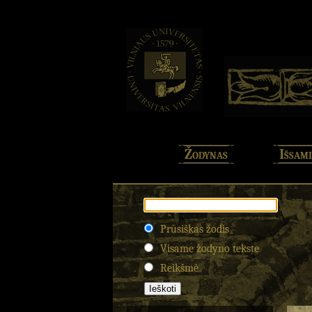
Žodynas
Išsami
Prūsiškas žodis
Visame žodyno tekste
Reikšmė