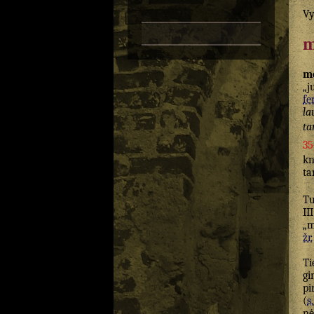
Vy
m
m
„j
fe
la
ta
35
kn
ta
T
II
„m
žr.
T
gi
pi
(
s.
nė