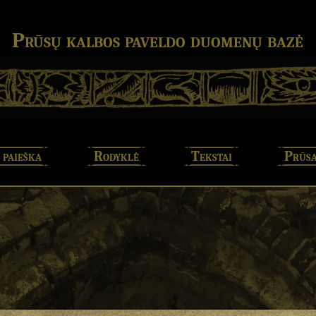
Prūsų kalbos paveldo duomenų bazė
 paieška
Rodyklė
Tekstai
Prūsa