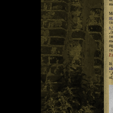
m
M
sg.
(n
s. 
„(
(s
me
iš
(v
P
Iš
id
*„
αξ