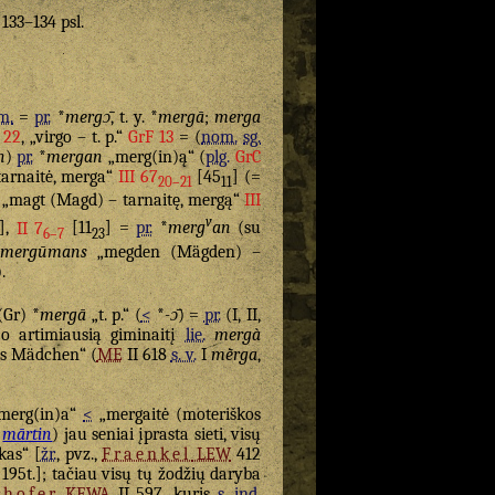
. 133–134 psl.
m.
=
pr.
*
mergɔ̄
, t. y. *
mergā
;
merga
 22
, „virgo – t. p.“
GrF 13
= (
nom.
sg.
n
)
pr.
*
mergan
„merg(in)ą“ (
plg.
GrC
arnaitė, merga“
III 67
[45
] (=
20–21
11
„magt (Magd) – tarnaitę, mergą“
III
v
],
II 7
[11
] =
pr.
*
merg
an
(su
6–7
23
mergūmans
„megden (Mägden) –
).
Gr) *
mergā
„t. p.“ (
<
*
-ɔ̄
) =
pr.
(I, II,
o artimiausią giminaitį
lie.
mergà
s Mädchen“ (
ME
II 618
s. v.
I
mḕrga
,
merg(in)a“
<
„mergaitė (moteriškos
mārtin
) jau seniai įprasta sieti, visų
kas“ [
žr.
, pvz.,
Fraenkel
LEW
412
 195t.]; tačiau visų tų žodžių daryba
hofer
KEWA
II 597, kuris
s. ind.