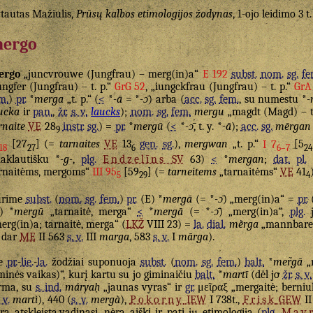
tautas Mažiulis,
Prūsų kalbos etimologijos žodynas
, 1-ojo leidimo 3 t
ergo
ergo
„juncvrouwe (Jungfrau) – merg(in)a“
E 192
subst.
nom.
sg.
fe
ungfer (Jungfrau) – t. p.“
GrG 52
, „iungckfrau (Jungfrau) – t. p.“
GrA
m.
)
pr.
*
merga
„t. p.“ (
<
*
-ā
= *
-ɔ̄
) arba (
acc.
sg.
fem.
, su numestu *
-
ucka
ir
pan.
,
žr.
s. v.
laucks
);
nom.
sg.
fem.
mergu
„magdt (Magd) – t
rnaite
VE
28
instr.
sg.
) =
pr.
*
mergū
(
<
*
-ɔ̄
, t. y. *
-ā
);
acc.
sg.
mērgan
9
[27
] (=
tarnaites
VE
13
gen.
sg.
),
mergwan
„t. p.“
I 7
[5
18
27
6
6–7
24
aklautišku *
-g-
,
plg.
Endzelīns
SV
63)
<
*
mergan
;
dat.
pl.
rnaitėms, mergoms“
III 95
[59
] (=
tarneitems
„tarnaitėms“
VE
41
5
29
4
urime
subst.
(
nom.
sg.
fem.
)
pr.
(E) *
mergā
(= *
-ɔ̄
) „merg(in)a“ =
pr.
(
I) *
mergū
„tarnaitė, merga“
<
*
mergā
(= *
-ɔ̄
) „merg(in)a“,
plg.
j
erg(in)a; tarnaitė, merga“ (
LKŽ
VIII 23) =
la.
dial.
mḕrga
„mannbare
dar
ME
II 563
s. v.
III
marga
, 583
s. v.
I
mārga
).
ie
pr.
-
lie.
-
la.
žodžiai suponuoja
subst.
(
nom.
sg.
fem.
)
balt.
*
mer̃gā
„
minės vaikas)“, kurį kartu su jo giminaičiu
balt.
*
martī
(dėl jo
žr.
s. v.
rma, su
s. ind.
máryaḥ
„jaunas vyras“ ir
gr.
μεῖραξ
„mergaitė; berniu
 v.
martì
), 440 (
s. v.
mergà
),
Pokorny
IEW
I 738t.,
Frisk
GEW
II
ra atskleista,vadinasi, nėra aiški ir pati jų etimologija (
plg.
Mayr