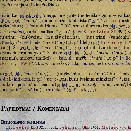
áryaḥ
nesieja su baltų žodžiais).
anau, kad
subst.
balt.
*
mergā
„mergaitė (moteriškos giminės vaikas)
fem.
)
balt.
*
mer̃gā
„jauna, maža (kūdikiška)“
<
*„
švelnì
(nešiu
u)švelninta; … (su)minkštinta…“ (dėl semantinės raidos
plg.
, pvz.,
a
134
v.
maldai
), kuris – sufikso *
-g-
(dėl jo
žr.
Skardžius
ŽD
99t.) v
nu)trinti, (nu)šveisti, (
nu
)
švelninti
; (nu)-trinti (vandeniu
u)mirkyti“
<
verb.
ide.
*
mer-
(*
mr̥-
) „t. p.“ [dėl jo
plg.
Pokorny
IE
rk-
)]. Šis
verb.
ide.
*
mer-
(*
mr̥-
) „…; (nu)trinti (vandeniu), (nu)
plėstas determinatyvo *
-k-
, davė
verb.
ide.
(
dial.
) *
merk-
(*
mr̥k-
) „
andeniu), mirkyti (mir̃kti)“
>
balt.
-
sl.
*
mer̃k-
(*
mir̃k-
) „t. p.“ [
>
lie
okorny
IEW
I 739t.
s. v.
1.
merk-
).
Žr.
dar
mārtin
, be to,
s. v.
merclin
 to
verb.
ide.
*
mer-
(*
mr̥-
) „… (nu)švelninti; … (su)minkštinti…“ bus 
e.
dial.
(
ind.-iran.
ir
gr.
) *
meri̯o-
„tas, kuris švelnus, minkštas“
>
*„tas,
tas, kuris jaunas“, o iš čia – a)
subst.
s. ind.
máryaḥ
„jaunas vyras“, b
„mergaitė“ ir (vėliau) „berniukas“ (
žr.
Frisk
l. c.
).
Papildymai / Komentarai
Bibliografijos papildymai
Lit.
:
Beekes
EDG
921t., 969t.;
Lehmann
GED
246t.;
Matasović
E