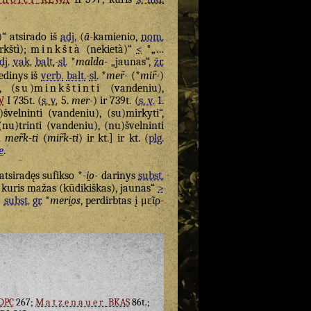
“ atsirado iš
adj.
(
ā
-kamienio,
nom.
rkštì);
minkštà
(nekietà)“
<
*„…
dj.
vak.
balt.
-
sl.
*
malda-
„jaunas“,
žr.
edinys iš
verb.
balt.
-
sl.
*
mer̃-
(*
mir̃-
)
), (
su
)
minkštinti
(vandeniu),
W
I 735t. (
s. v.
5.
mer-
) ir 739t. (
s. v.
1.
švelninti (vandeniu), (su)mirkyti“,
(nu)trinti (vandeniu), (nu)švelninti
.
mer̃k-ti
(
mir̃k-ti
) ir kt.] ir kt. (
plg.
e
.
atsiradęs sufikso *
-i̯o-
darinys
subst.
 kuris mažas (kūdikiškas), jaunas“
>
)
subst.
gr.
*
meri̯os
, perdirbtas į
μεῖρ-
DPC
267;
Matzenauer
BKAS
86t.;