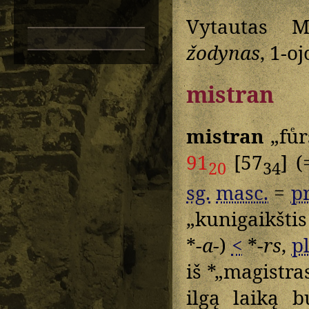
Vytautas M
žodynas
, 1-oj
mistran
mistran
„fuͤ
91
[57
] 
20
34
sg.
masc.
=
pr
„kunigaikštis
*
-a-
)
<
*
-rs
,
pl
iš *„magistra
ilgą laiką b