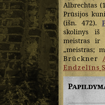
Albrechtas (
Prūsijos kun
(išn. 472).
P
skolinys i
meistras ir
„meistras; m
Brückner
Endzelīns
S
Papildym