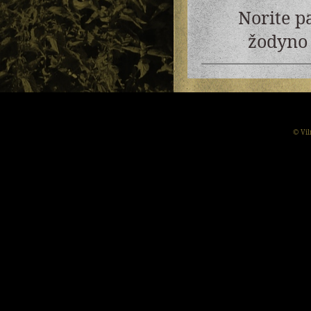
Norite p
žodyno 
© Vil