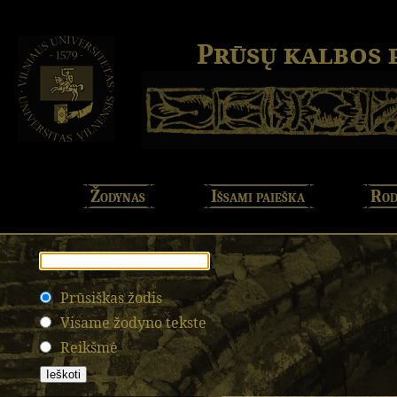
Prūsų kalbos
Žodynas
Išsami paieška
Rod
Prūsiškas žodis
Visame žodyno tekste
Reikšmė