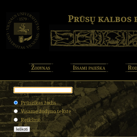
Prūsų kalbos
Žodynas
Išsami paieška
Rod
Prūsiškas žodis
Visame žodyno tekste
Reikšmė