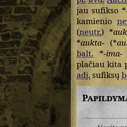
jau sufikso *
kamienio
ne
(
neutr.
) *
auk
*
aukta-
(*
au
balt.
*
-ima-
plačiau kita 
adj.
sufiksų
b
Papildym