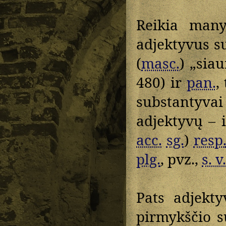
Reikia many
adjektyvus s
(
masc.
) „sia
480) ir
pan.
,
substantyvai
adjektyvų – 
acc.
sg.
)
resp
plg.
, pvz.,
s. v.
Pats adjekt
pirmykščio s