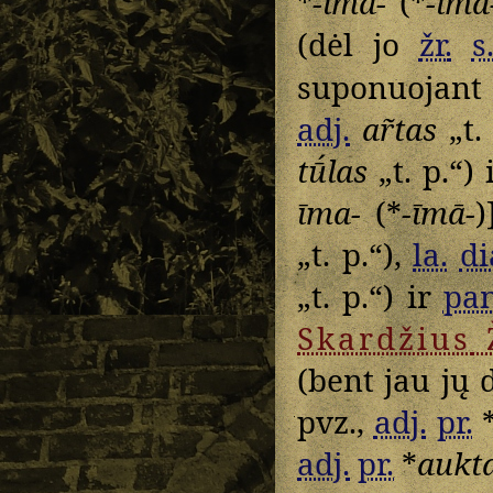
*
-ima-
(*
-imā
(dėl jo
žr.
s
suponuojant
adj.
ar̃tas
„t.
tū́las
„t. p.“)
īma-
(*
-īmā-
„t. p.“),
la.
di
„t. p.“) ir
pan
Skardžius
(bent jau jų d
pvz.,
adj.
pr.
adj.
pr.
*
aukt