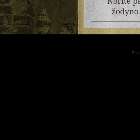
Norite p
žodyno 
© Vil