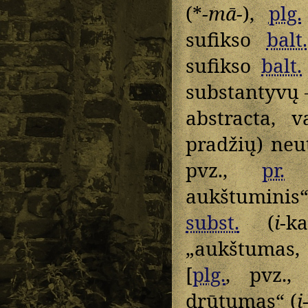
(*
-mā-
),
plg.
sufikso
balt.
sufikso
balt.
substantyvų 
abstracta, 
pradžių) neut
pvz.,
pr.
aukštuminis“
subst.
(
i
-k
„aukštumas,
[
plg.
, pvz.
drūtumas“ (
i