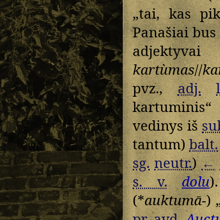
„tai, kas p
Panašiai bus 
adjektyvai
kartùmas
//
ka
pvz.,
adj.
kartuminis“
vedinys iš
su
tantum)
balt.
sg.
neutr.
)
←
s. v.
dolu
)
(*
auktumā-
) 
pr.
avd.
Auct