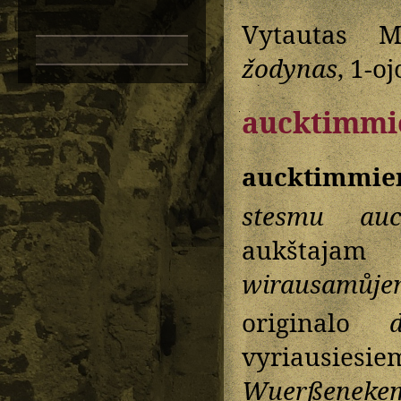
Vytautas M
žodynas
, 1-o
aucktimmi
aucktimmie
stesmu auc
aukštajam 
wirausamůje
originalo
vyriausie
Wuerßeneke