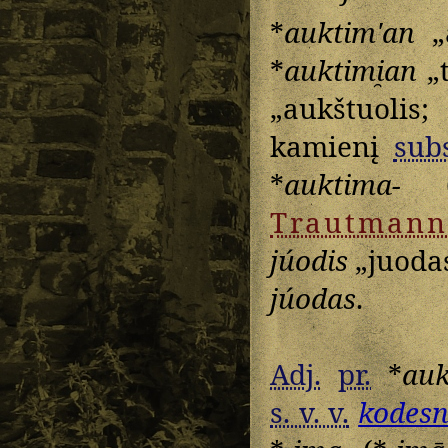
*
auktimʹan
„a
*
auktimi̯an
„t
„aukštuolis;
kamienį
subs
*
auktima-
(
Trautmann
júodis
„juodas
júodas
.
Adj.
pr.
*
auk
s. v. v.
kodes