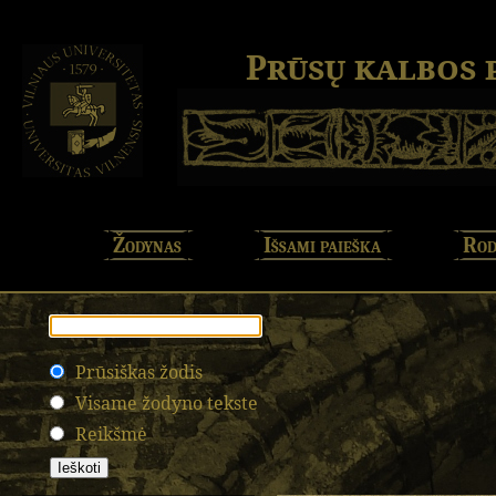
Prūsų kalbos
Žodynas
Išsami paieška
Rod
Prūsiškas žodis
Visame žodyno tekste
Reikšmė