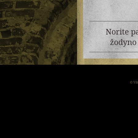
Norite p
žodyno 
© Vil