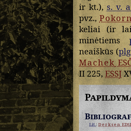
ir kt.),
s. v. a
pvz.,
Pokor
keliai (ir l
minėtiems
neaiškūs (
plg
Machek
ES
II 225,
ESSJ
XV
Papildym
Bibliograf
Lit.
:
Derksen
EDS