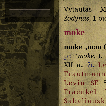
Vytautas M
žodynas
, 1-oj
moke
moke
„mon (
pr.
*
mɔ̄kē
, t.
XII a.,
žr.
L
Trautmann
Levin
SE
5
Fraenkel
L
Sabaliausk