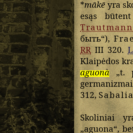
*
mākē
yra sko
esąs būten
Trautmann
быть“),
Fra
RR
III 320.
L
Klaipėdos kr
aguonà
„t. p
germanizmai
312,
Sabali
Skoliniai 
„aguona“, be