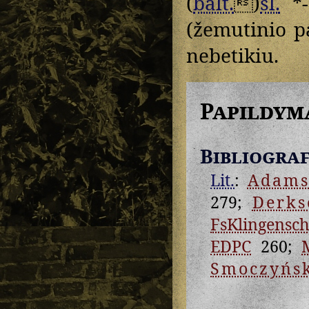
(
balt.
)
sl.
*
(žemutinio p
nebetikiu.
Papildym
Bibliograf
Lit.
:
Adam
279;
Derks
FsKlingensch
EDPC
260;
Smoczyńs