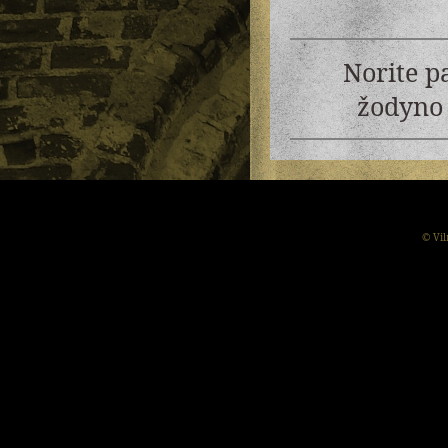
Norite p
žodyno 
© Vil