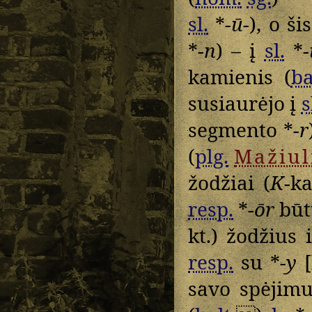
sl.
*
-ū-
), o š
*
-n
) – į
sl.
*
-
kamienis (
ba
susiaurėjo į
s
segmento *
-r
(
plg.
Mažiul
žodžiai (
K
-k
resp.
*
-ōr
būt
kt.) žodžius 
resp.
su *
-y
[
savo spėjimu