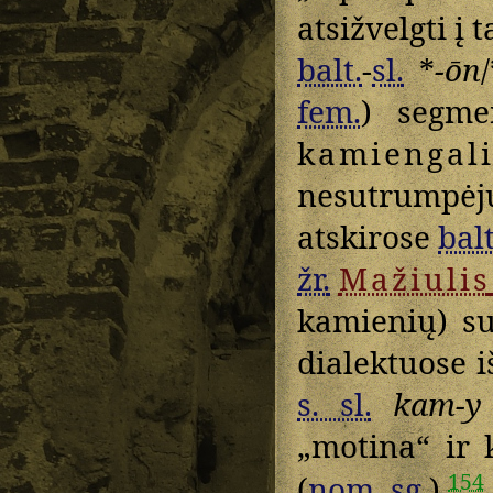
atsižvelgti į 
balt.
-
sl.
*
-ōn
fem.
) segme
kamiengali
nesutrumpė
atskirose
balt
žr.
Mažiulis
kamienių) su
dialektuose i
s. sl.
kam-y
„motina“ ir 
154
(
nom.
sg.
)