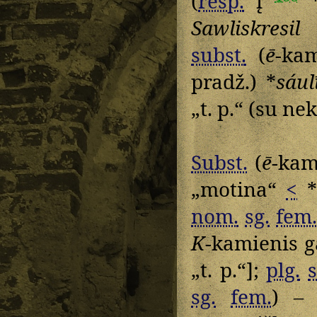
(
resp.
į
Sawliskresil
subst.
(
ē
-ka
pradž.) *
sául
„t. p.“ (su ne
Subst.
(
ē
-kam
„motina“
<
*
nom.
sg.
fem.
K
-kamienis g
„t. p.“];
plg.
sg.
fem.
) – 