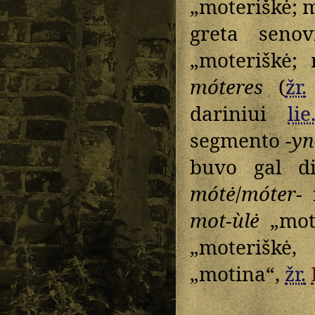
„moteriškė; m
greta seno
„moteriškė; 
móteres
(
žr.
dariniui
lie
segmento
-yn
buvo gal di
mótė
/
móter-
i
mot-ùlė
„mot
„moteriškė,
„motina“,
žr.