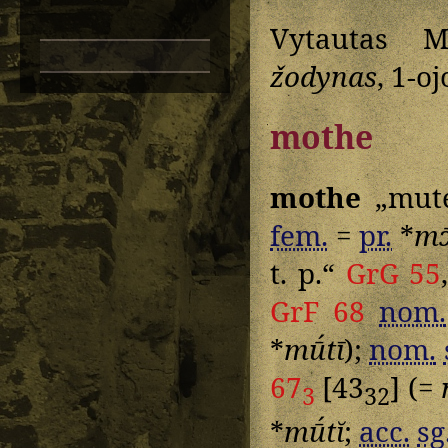
Vytautas M
žodynas
, 1-o
mothe
mothe
„mute
fem.
=
pr.
*
mɔ
t. p.“
GrG 55
GrF 68
nom.
*
mū́tī
);
nom.
67
[43
] (=
3
32
*
mū́tĭ
;
acc.
sg