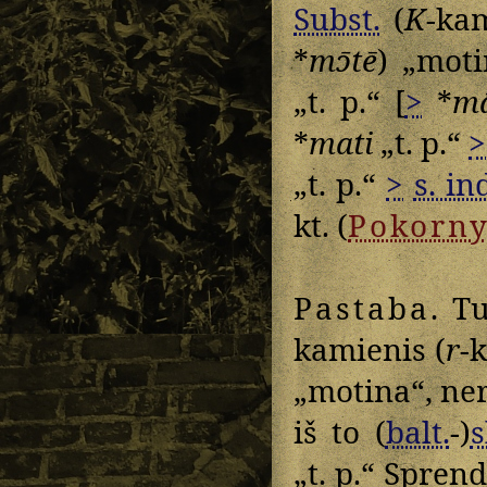
Subst.
(
K
-ka
*
mɔ̄tē
) „mot
„t. p.“ [
>
*
mā
*
mati
„t. p.“
>
„t. p.“
>
s. in
kt. (
Pokorn
Pastaba
. T
kamienis (
r
-
„motina“, ner
iš to (
balt.
-)
s
„t. p.“ Spren