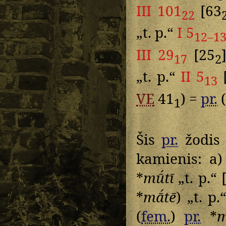
III 101
[63
22
„t. p.“
I 5
12–1
III 29
[25
17
2
„t. p.“
II 5
13
VE
41
) =
pr.
(
1
Šis
pr.
žodis 
kamienis: a
*
mū́tī
„t. p.“
*
mā́tē
) „t. p
(
fem.
)
pr.
*
m