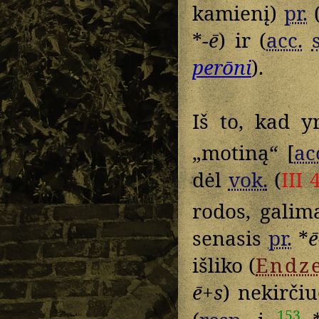
kamienį)
pr.
(
*
-ē
) ir (
acc.
perōni
).
Iš to, kad 
„motiną“ [
ac
dėl
vok.
(
III 
rodos, galima
senasis
pr.
*
ē
išliko (
Endze
ē+s
) nekirčiu
153