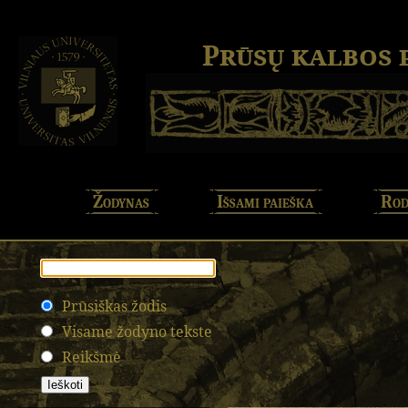
Prūsų kalbos
Žodynas
Išsami paieška
Rod
Prūsiškas žodis
Visame žodyno tekste
Reikšmė