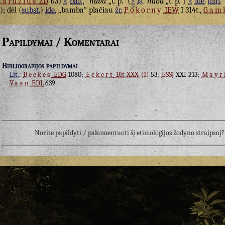
kardžius
ŽD
63)
<
balt.
*
nabā
„t. p.“ (
>
la.
naba
„t. p.“)
<
ide.
dial.
.); dėl (
subst.
)
ide.
„bamba“ plačiau
žr.
Pokorny
IEW
I 314t.,
Gamk
Papildymai / Komentarai
Bibliografijos papildymai
Lit.
:
Beekes
EDG
1080;
Eckert
Blt XXX (1)
53;
ESSJ
XXI 213;
Mayr
Vaan
EDL
639.
Norite papildyti / pakomentuoti šį etimologijos žodyno straipsn