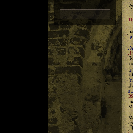
Vy
n
na
pr.
Pr.
B
(k
iš
(
n
la
(
n
„b
s.
B
na
M
M
ep
į 