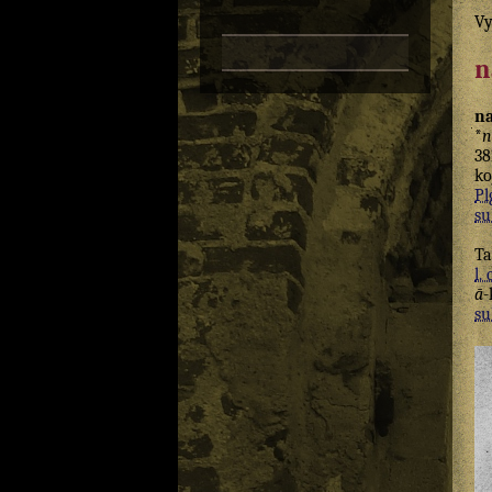
Vy
n
na
*
n
38
ko
Pl
su
Ta
l. 
ā
-
su