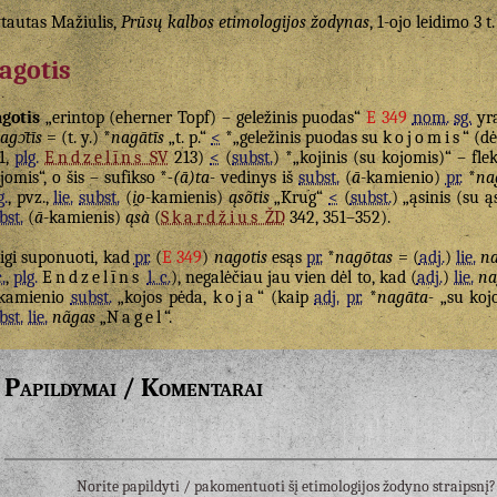
tautas Mažiulis,
Prūsų kalbos etimologijos žodynas
, 1-ojo leidimo 3 t.
agotis
gotis
„erintop (eherner Topf) – geležinis puodas“
E 349
nom.
sg.
yra
agɔ̄tīs
= (t. y.) *
nagātīs
„t. p.“
<
*„geležinis puodas su
kojomis
“ (d
1,
plg.
Endzelīns
SV
213)
<
(
subst.
) *„kojinis (su kojomis)“ – fle
jomis“, o šis – sufikso *
-(ā)ta-
vedinys iš
subst.
(
ā
-kamienio)
pr.
*
na
g.
, pvz.,
lie.
subst.
(
i̯o
-kamienis)
ąsõtis
„Krug“
<
(
subst.
) „ąsinis (su 
bst.
(
ā
-kamienis)
ąsà
(
Skardžius
ŽD
342, 351–352).
igi suponuoti, kad
pr.
(
E 349
)
nagotis
esąs
pr.
*
nagōtas
= (
adj.
)
lie.
n
c.
,
plg.
Endzelīns
l. c.
), negalėčiau jau vien dėl to, kad (
adj.
)
lie.
na
kamienio
subst.
„kojos pėda,
koja
“ (kaip
adj.
pr.
*
nagāta-
„su koj
bst.
lie.
nãgas
„
Nagel
“.
Papildymai / Komentarai
Norite papildyti / pakomentuoti šį etimologijos žodyno straipsn