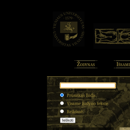
Žodynas
Išsami
Prūsiškas žodis
Visame žodyno tekste
Reikšmė