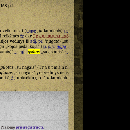
 168 psl.
 veikiausiai (
masc.
,
i̯o
-kamienis)
pr.
ėl reikšmės
žr.
dar
Trautmann
AS
ksijos vedinys iš
adj.
pr.
*
nagāta-
„su
gā
„kojos pėda, koja“ (
žr.
s. v.
nage
).
ąsomis)“
←
adj.
ąsótas
„su ąsomis“
←
agúotas
„su nagais“ (
Trautmann
gúotas
„su nagais“ yra vedinys ne iš
omis“,
žr.
anksčiau), o iš
o
-kamienio
į? Prašome
prisiregistruoti.