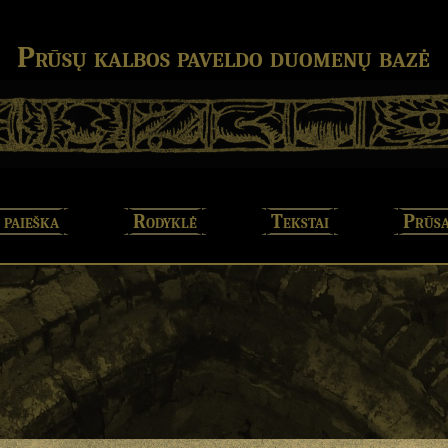
Prūsų kalbos paveldo duomenų bazė
 paieška
Rodyklė
Tekstai
Prūsa