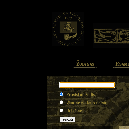
Žodynas
Išsami
Prūsiškas žodis
Visame žodyno tekste
Reikšmė