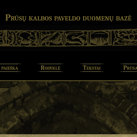
Prūsų kalbos paveldo duomenų bazė
 paieška
Rodyklė
Tekstai
Prūsa