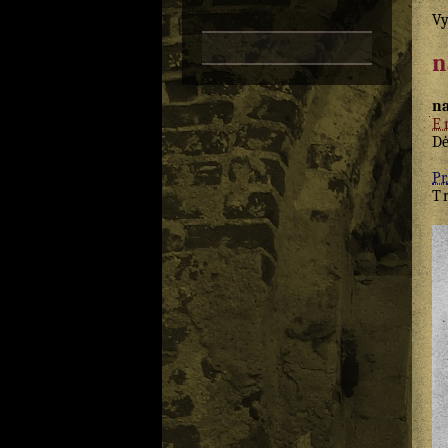
Vy
n
na
E
D
Pr.
T