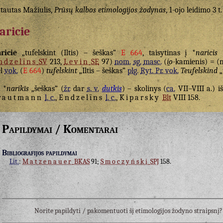
tautas Mažiulis,
Prūsų kalbos etimologijos žodynas
, 1-ojo leidimo 3 t.
aricie
ricie
„tufelskint (Iltis) – šeškas“
E 664
, taisytinas į *
naricis
ndzelīns
SV
213,
Levin
SE
97)
nom.
sg.
masc.
(
i̯o
-kamienis) = (
ėl
vok.
(
E 664
)
tufelskint
„Iltis – šeškas“
plg.
Ryt. Pr. vok.
Teufelskind
„t
*
narikīs
„šeškas“ (
žr.
dar
s. v.
dutkis
) – skolinys (
ca.
VII–VIII a.) i
rautmann
l. c.
,
Endzelīns
l. c.
,
Kiparsky
Blt
VIII 158.
Papildymai / Komentarai
Bibliografijos papildymai
Lit.
:
Matzenauer
BKAS
91;
Smoczyński
SPJ
158.
Norite papildyti / pakomentuoti šį etimologijos žodyno straipsn