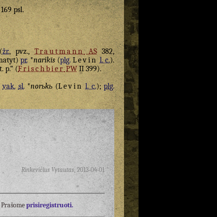
 169 psl.
(
žr.
, pvz.,
Trautmann
AS
382,
matyt)
pr.
*
narikīs
(
plg.
Levin
l. c.
).
. p.“ (
Frischbier
PW
II 399).
š
vak.
sl.
*
norьkь
(
Levin
l. c.
);
plg.
Rinkevičius Vytautas
,
2013-04-01
į? Prašome
prisiregistruoti.