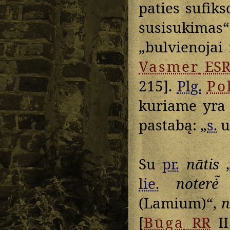
paties sufik
susisukimas
„bulvienojai
Vasmer
ESR
215].
Plg.
Po
kuriame yra
pastabą: „
s.
u
Su
pr.
nātis
„
lie.
noterė̃
(Lamium)“,
n
[
Būga
RR
II