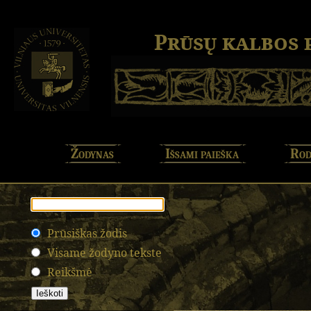
Prūsų kalbos
Žodynas
Išsami paieška
Rod
Prūsiškas žodis
Visame žodyno tekste
Reikšmė