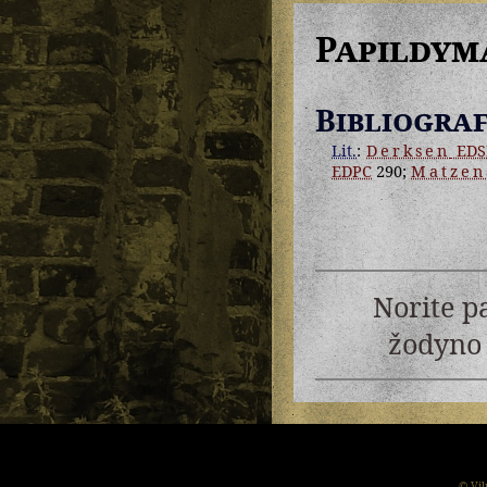
Papildym
Bibliograf
Lit.
:
Derksen
EDS
EDPC
290;
Matzen
Norite p
žodyno 
© Vil