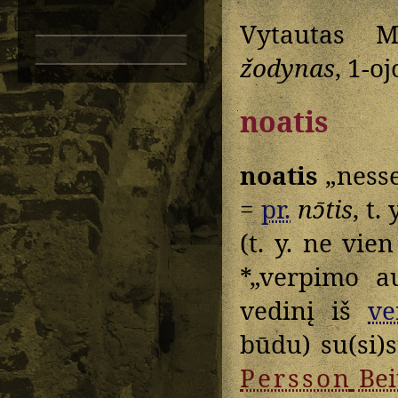
Vytautas M
žodynas
, 1-o
noatis
noatis
„nesse
=
pr.
nɔ̄tis
, t. 
(t. y. ne vie
*„verpimo a
vedinį iš
ve
būdu) su(si)s
Persson
Beit