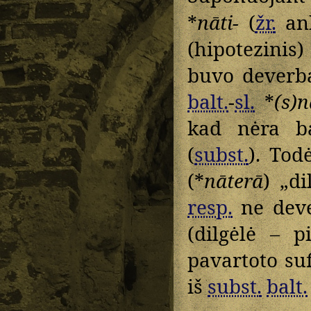
*
nāti-
(
žr.
ank
(hipotezinis
buvo deverba
balt.
-
sl.
*
(s)n
kad nėra ba
(
subst.
). Tod
(*
nāterā
) „d
resp.
ne deve
(dilgėlė – p
pavartoto suf
iš
subst.
balt.