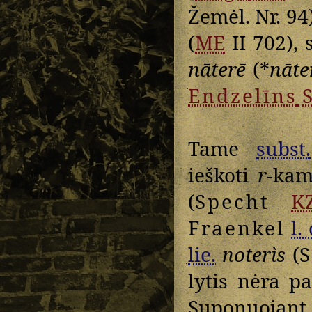
Žemėl. Nr. 94
(
ME
II 702),
nāterē
(*
nāte
Endzelīns
S
Tame
subst.
ieškoti
r
-ka
(
Specht
K
Fraenkel
l. 
lie.
noterìs
(
S
lytis nėra pa
Suponuojant