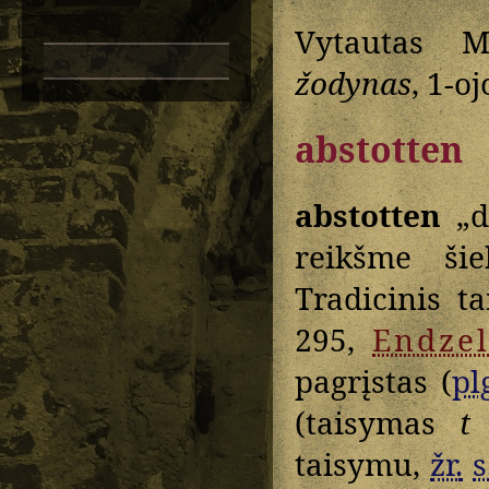
Vytautas M
žodynas
, 1-o
abstotten
abstotten
„d
reikšme ši
Tradicinis t
295,
Endzel
pagrįstas (
pl
(taisymas
t
taisymu,
žr.
s