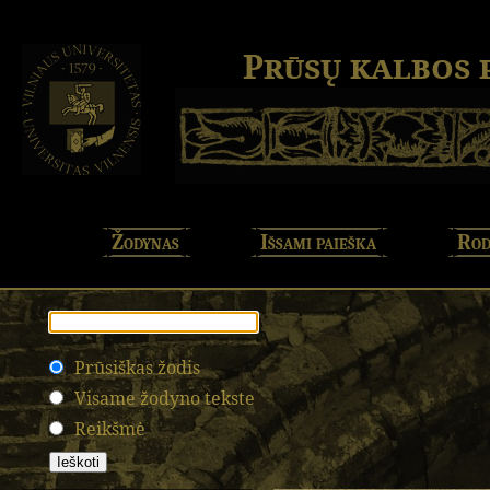
Prūsų kalbos
Žodynas
Išsami paieška
Rod
Prūsiškas žodis
Visame žodyno tekste
Reikšmė