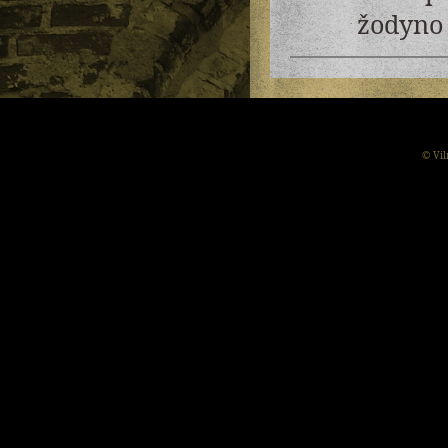
žodyno 
© Vil