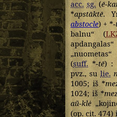
acc.
sg.
(
ē-ka
*
apstāktē
. Y
abstocle
) + *
-
balnu“ (
LK
apdangalas“ (
„nuometas“ 
(
suff.
*
-tē
) :
pvz., su
lie.
m
1005; iš *
mez
1024; iš *
mez
aũ-klė
„kojin
(op. cit. 474)