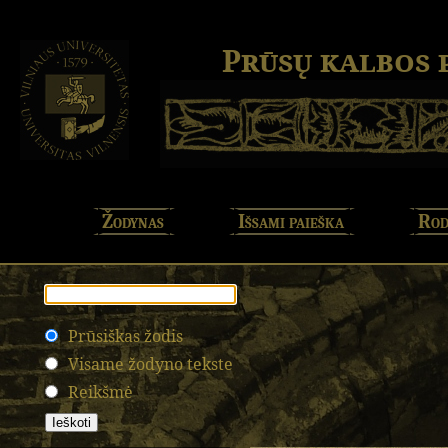
Prūsų kalbos
Žodynas
Išsami paieška
Rod
Prūsiškas žodis
Visame žodyno tekste
Reikšmė