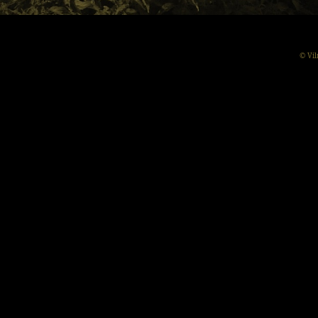
© Vil