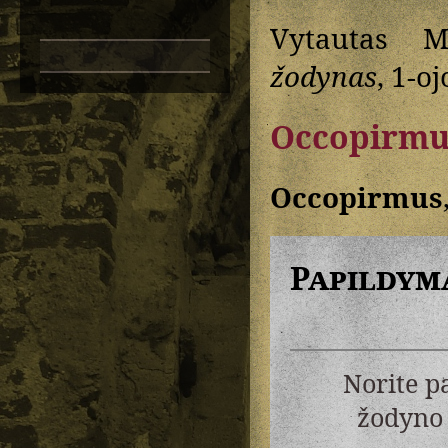
Vytautas M
žodynas
, 1-oj
Occopirmu
Occopirmus
Papildym
Norite p
žodyno 