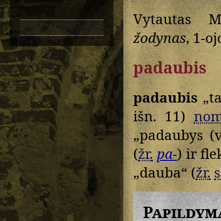
Vytautas M
žodynas
, 1-oj
padaubis
padaubis
„ta
išn. 11)
nom
„padaubys (v
(
žr.
pa-
) ir fl
„dauba“ (
žr.
s
Papildym