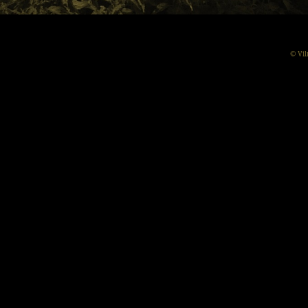
© Vil