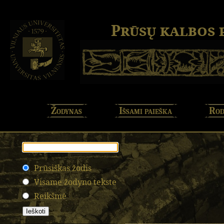
Prūsų kalbos
Žodynas
Išsami paieška
Rod
Prūsiškas žodis
Visame žodyno tekste
Reikšmė