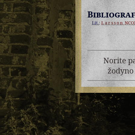
Bibliograf
Lit.
:
Larsson
NCO
Norite p
žodyno 