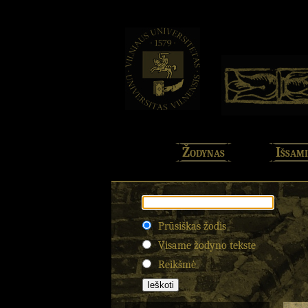
Žodynas
Išsami
Prūsiškas žodis
Visame žodyno tekste
Reikšmė