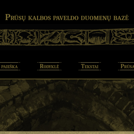
Prūsų kalbos paveldo duomenų bazė
 paieška
Rodyklė
Tekstai
Prūsa