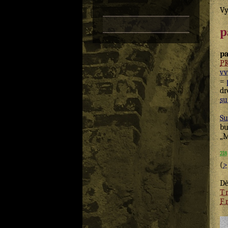
Vy
p
p
P
vv
=
dr
su
Su
bu
„M
218
(
>
D
T
F