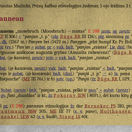
tautas Mažiulis,
Prūsų kalbos etimologijos žodynas
, 1-ojo leidimo 3 t
annean
annean
„mosebruch (Moosbruch) – raistas“
E 288
nom.
sg.
neutr.
KP
II 306)
<
*
panjan
„t. p.“ (
plg.
Būga
RR
III 126);
plg.
sinonimą
pr.
.
dk.
(1267 m.)
Panyen
bei (1422 m.)
Panygen
„jelzt Sumpf Kr. Pr. Hol
pr.
(
vv.
) *
Panʹan
<
subst.
pr.
<
vak.
balt.
*
panjan
„raistas“.
Lie.
dial.
(bu
ėgnuose miškuose augantis grybas (Amanita rubescens)“ (
Būga
R
bst.
(
i̯o
-kamienį,
neutr.
)
jotv.
<
vak.
balt.
*
panjan
„raistas“.
bst.
(
i̯o
-kamienis,
neutr.
)
vak.
balt.
*
panjan
„raistas“
<
balt.
*
panja
vęs ir
subst.
(
i̯ā
-kamienis)
balt.
(
dial.
) *
panjā
„t. p.“
→
a)
la.
paņa
istjauche“ (
ME
III 76t.) ir b)
jotv.
(
up.
) *
Panjā
(
žr.
Būga
RR
I, 529, 
Subst.
(
neutr.
)
balt.
*
panjan
„raistas, pelkė ir
pan.
“
<
subst.
(
neutr.
)
go.
fani
„dumblas“ ir kt.,
žr.
Pokorny
IEW
I 807t.), dėl kurio kitų
ėl
pr.
(
E 288
)
pannean
etimologijos
žr.
dar
Berneker
PS
310, pv
rautmann
BSW
205,
ME
III 77 (
s. v.
pane
),
Holthausen
raenkel
LEW
62 (
s. v.
budė̃
),
Stang
LS
40t.