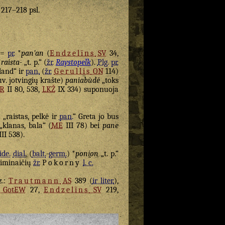
. 217–218 psl.
=
pr.
*
panʹan
(
Endzelīns
SV
34,
*
raista-
„t. p.“ (
žr.
Raystopelk
).
Plg.
pr.
land“ ir
pan.
(
žr.
Gerullis
ON
114)
v. jotvingių krašte)
paniabùdė
„toks
R
II 80, 538,
LKŽ
IX 334) suponuoja
n
„raistas, pelkė ir
pan.
“ Greta jo bus
„klanas, bala“ (
ME
III 78) bei
pane
III 538).
ide.
dial.
(
balt.
-
germ.
) *
poni̯on
„t. p.“
 giminaičių
žr.
Pokorny
l. c.
z.:
Trautmann
AS
389 (
ir liter.
),
GotEW
27,
Endzelīns
SV
219,