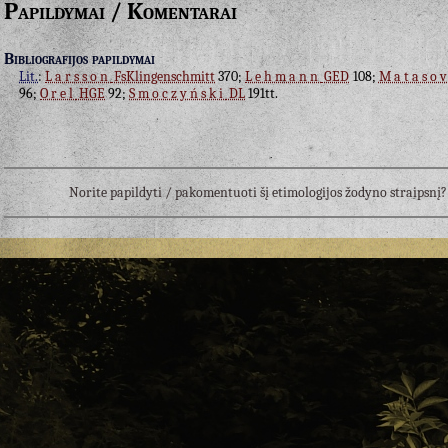
Papildymai / Komentarai
Bibliografijos papildymai
Lit.
:
Larsson
FsKlingenschmitt
370;
Lehmann
GED
108;
Matasov
96;
Orel
HGE
92;
Smoczyński
DL
191tt.
Norite papildyti / pakomentuoti šį etimologijos žodyno straipsn