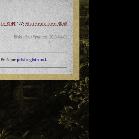
ić
EDPC
127;
Matzenauer
BKAS
Rinkevičius Vytautas
,
2013-04-01
į? Prašome
prisiregistruoti.