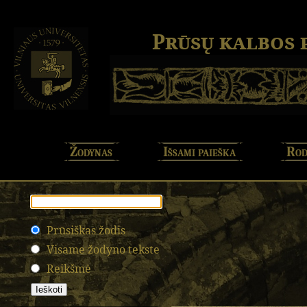
Prūsų kalbos
Žodynas
Išsami paieška
Rod
Prūsiškas žodis
Visame žodyno tekste
Reikšmė