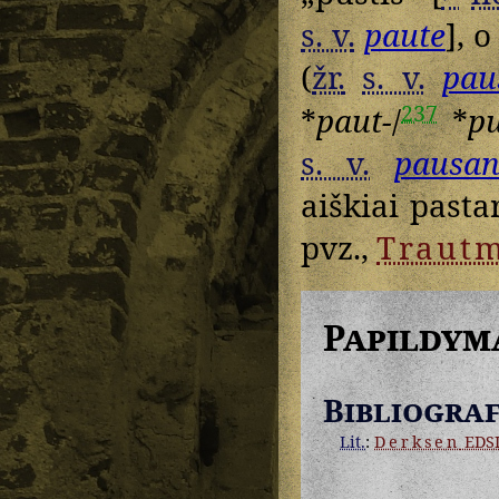
s. v.
paute
], 
(
žr.
s. v.
pau
237
*
paut-
/
*
pu
s. v.
pausa
aiškiai pasta
pvz.,
Traut
Papildym
Bibliograf
Lit.
:
Derksen
EDS