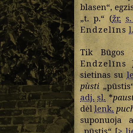
blasen“, egzi
„t. p.“ (
žr.
s.
Endzelīns
l
Tik Būgos t
Endzelīns
sietinas su
l
pùsti
„pūstis
adj.
sl.
*
paus
dėl
lenk.
puc
suponuoja 
„pūstis“ [
>
li