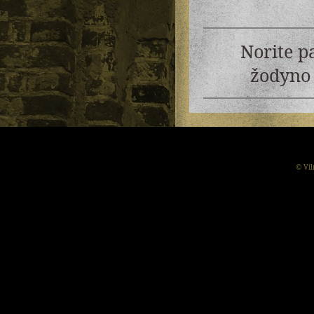
Norite p
žodyno 
© Vil