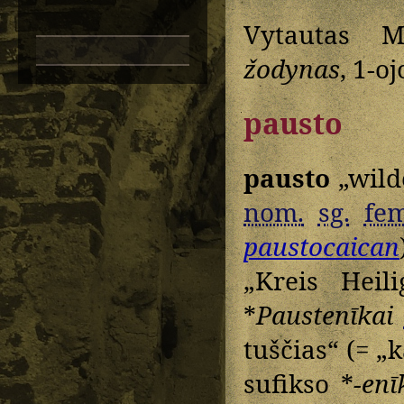
Vytautas M
žodynas
, 1-o
pausto
pausto
„wild
nom.
sg.
fem
paustocaican
„Kreis Heili
*
Paustenīkai
tuščias“ (= „
sufikso *
-enī