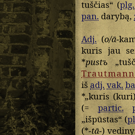
tuščias“ (
plg.
pan.
darybą,
Adj.
(
o/ā
-kam
kuris jau se
*
pustъ
„tušč
Trautmann
iš
adj.
vak.
ba
*„kuris (kur
(=
partic.
„išpūstas“ (
pl
(*
-tā-
) vediny