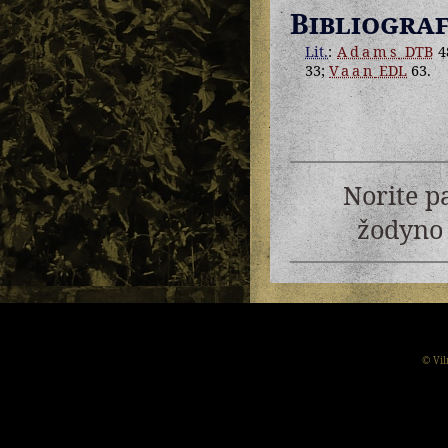
Bibliograf
Lit.
:
Adams
DTB
4
33;
Vaan
EDL
63.
Norite p
žodyno 
© Vil