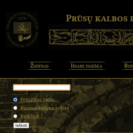
Prūsų kalbos
Žodynas
Išsami paieška
Rod
Prūsiškas žodis
Visame žodyno tekste
Reikšmė