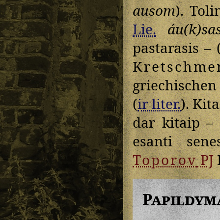
ausom
). Tol
Lie.
áu(k)sa
pastarasis – 
Kretschme
griechischen 
(
ir liter.
). Kit
dar kitaip –
esanti se
Toporov
PJ
I
Papildym