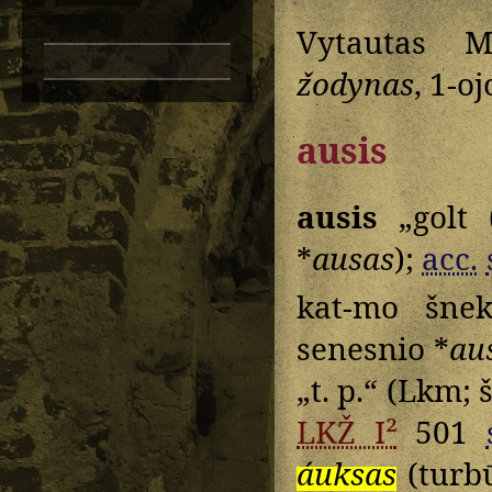
Vytautas M
žodynas
, 1-oj
ausis
ausis
„golt 
*
ausas
);
acc.
kat-mo šne
senesnio *
au
„t. p.“ (Lkm; 
LKŽ I²
501
áuksas
(turbū