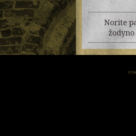
Norite p
žodyno 
© Vil