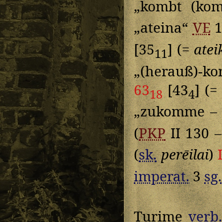
„kombt (kom
„ateina“
VE
1
[35
] (=
atei
11
„(herauß)-k
63
[43
] (
18
4
„zukomme – 
(
PKP
II 130 
(
sk.
perēilai
)
imperat.
3
sg.
Turime
verb.