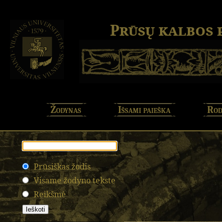
Prūsų kalbos
Žodynas
Išsami paieška
Rod
Prūsiškas žodis
Visame žodyno tekste
Reikšmė