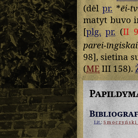
(dėl
pr.
*
ēi-tv
matyt buvo i
[
plg.
pr.
(
II 
parei-īngiskai
98], sietina 
(
ME
III 158).
Papildym
Bibliograf
Lit.
:
Smoczyński