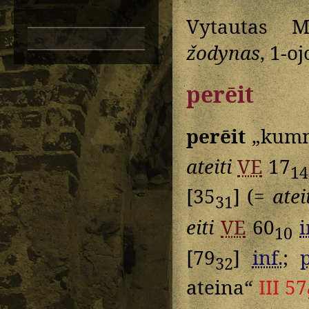
Vytautas M
žodynas
, 1-o
perēit
perēit
„kumm
ateiti
VE
17
14
[35
] (=
atei
31
eiti
VE
60
i
10
[79
]
inf.
;
32
ateina“
III 57