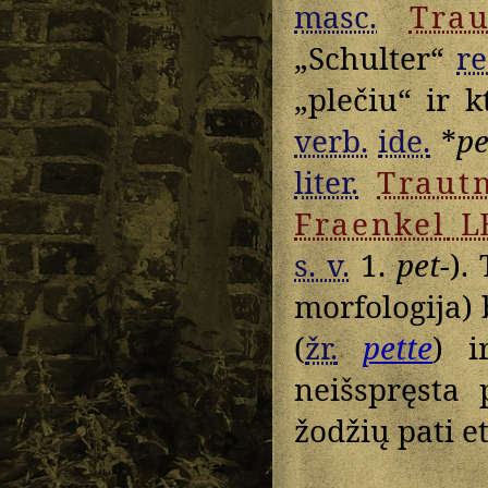
masc.
Tra
„Schulter“
re
„plečiu“ ir k
verb.
ide.
*
pe
liter.
Traut
Fraenkel
L
s. v.
1.
pet-
).
morfologija) 
(
žr.
pette
) 
neišspręsta
žodžių pati et