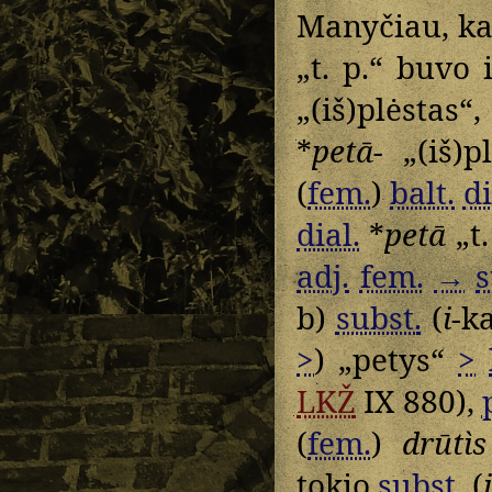
Manyčiau, ka
„t. p.“ buvo 
„(iš)plėstas“
*
petā-
„(iš)p
(
fem.
)
balt.
di
dial.
*
petā
„t.
adj.
fem.
→
s
b)
subst.
(
i
-k
>
) „petys“
>
LKŽ
IX 880),
(
fem.
)
drūtìs
tokio
subst.
(
i