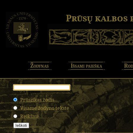
Prūsų kalbos
Žodynas
Išsami paieška
Rod
Prūsiškas žodis
Visame žodyno tekste
Reikšmė