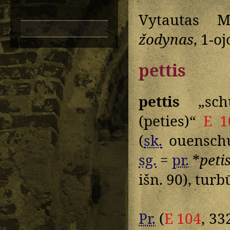
Vytautas M
žodynas
, 1-oj
pettis
pettis
„schu
(peties)“
E 1
(
sk.
ouenschuf
sg.
=
pr.
*
peti
išn. 90), turb
Pr.
(
E 104
, 33