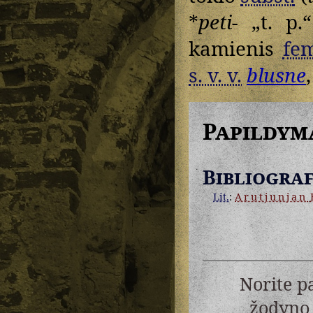
*
peti-
„t. p.“
kamienis
fe
s. v. v.
blusne
Papildym
Bibliograf
Lit.
:
Arutjunjan
B
Norite p
žodyno 