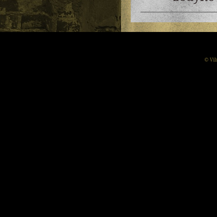
© Vil