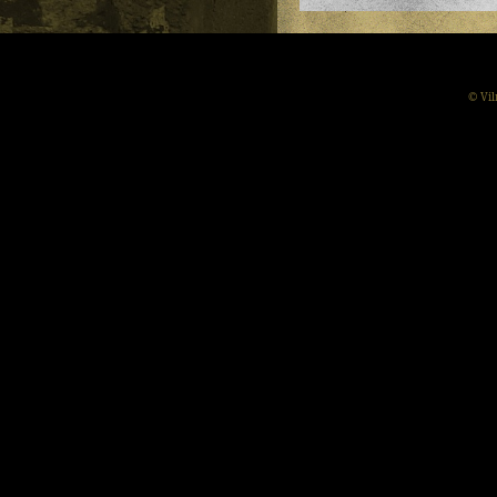
© Vil