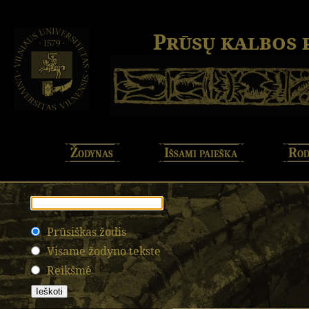
Prūsų kalbos
Žodynas
Išsami paieška
Rod
Prūsiškas žodis
Visame žodyno tekste
Reikšmė