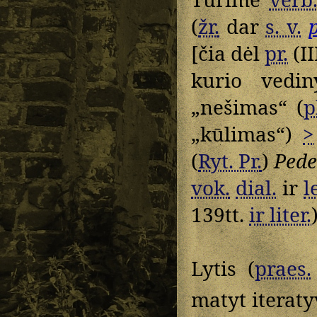
(
žr.
dar
s. v.
[čia dėl
pr.
(II
kurio ved
„nešimas“ (
p
„kūlimas“)
>
(
Ryt. Pr.
)
Ped
vok.
dial.
ir
l
139tt.
ir liter.
Lytis (
praes.
matyt iteraty