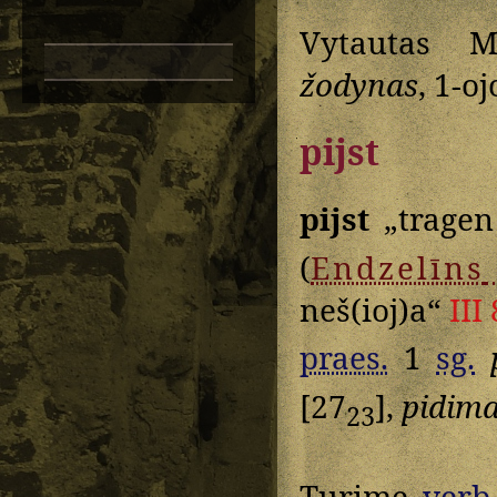
Vytautas M
žodynas
, 1-o
pijst
pijst
„tragen
(
Endzelīns
neš(ioj)a“
III
praes.
1
sg.
[27
],
pidima
23
Turime
verb