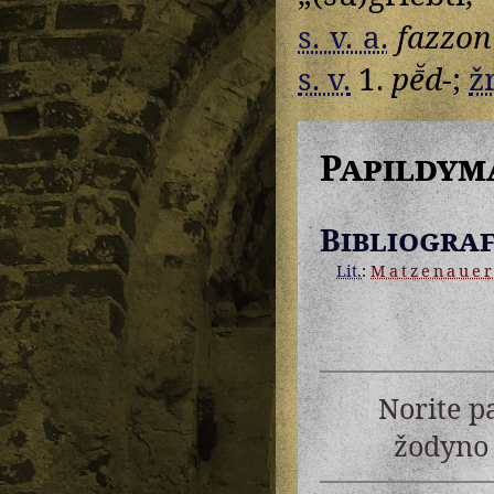
s. v. a.
fazzon
s. v.
1.
pē̆d-
;
žr
Papildym
Bibliograf
Lit.
:
Matzenaue
Norite p
žodyno 