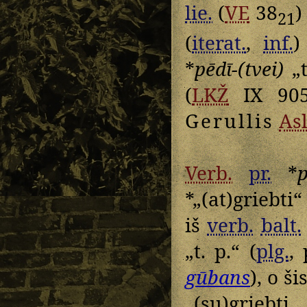
lie.
(
VE
38
21
(
iterat.
,
inf.
*
pēdī-(tvei)
„t
(
LKŽ
IX 9
Gerullis
As
Verb.
pr.
*
p
*„(at)griebti
iš
verb.
balt.
„t. p.“ (
plg.
,
gūbans
), o ši
„(su)griebti,