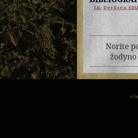
Lit.
:
Derksen
EDS
Norite p
žodyno 
© Vil