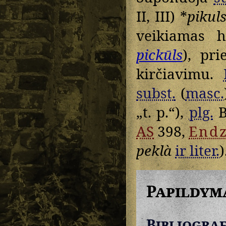
II, III) *
pikul
veikiamas
pickūls
), pri
kirčiavimu.
subst.
(
masc.
„t. p.“),
plg.
AS
398,
Endz
peklà
ir liter.
)
Papildym
Bibliograf