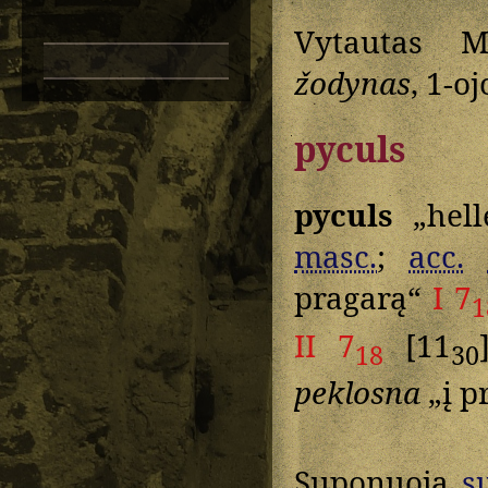
Vytautas M
žodynas
, 1-oj
pyculs
pyculs
„hell
masc.
;
acc.
pragarą“
I 7
1
II 7
[11
18
30
peklosna
„į p
Suponuoja
s