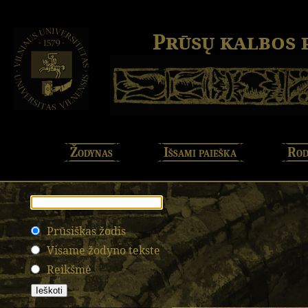
Prūsų kalbos
Žodynas
Išsami paieška
Rod
Prūsiškas žodis
Visame žodyno tekste
Reikšmė