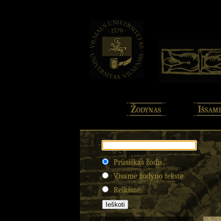
Žodynas
Išsami
Prūsiškas žodis
Visame žodyno tekste
Reikšmė