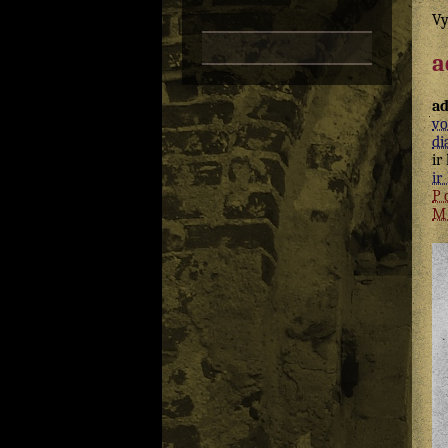
Vy
a
ad
vo
di
ir
ir 
P
M