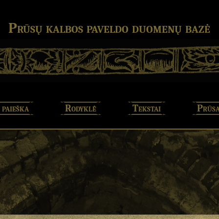
Prūsų kalbos paveldo duomenų bazė
 paieška
Rodyklė
Tekstai
Prūsa