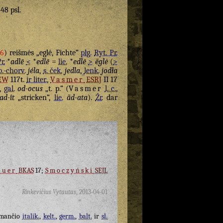
 48 psl.
96
) reišmės „eglė, Fichte“
plg.
Ryt. Pr.
r.
*
adlē
<
*
edlē
=
lie.
*
edlē
>
ẽglė
(
>
b.-chorv.
jéla
,
s. ček.
jedla
,
lenk.
jodła
EW
117t.
ir liter.
,
Vasmer
ESRJ
II 17
),
gal.
od-ocus
„t. p.“ (
Vasmer
l. c.
,
ad-ît
„stricken“,
lie.
ãd-ata
).
Žr.
dar
auer
BKAS
17;
Smoczyński
SEJL
Rinkevičius Vytautas
,
2013-04-01
imančio
italik.
,
kelt.
,
germ.
,
balt.
ir
sl.