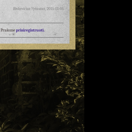
Rinkevičius Vytautas
,
2015-01-05
į? Prašome
prisiregistruoti.