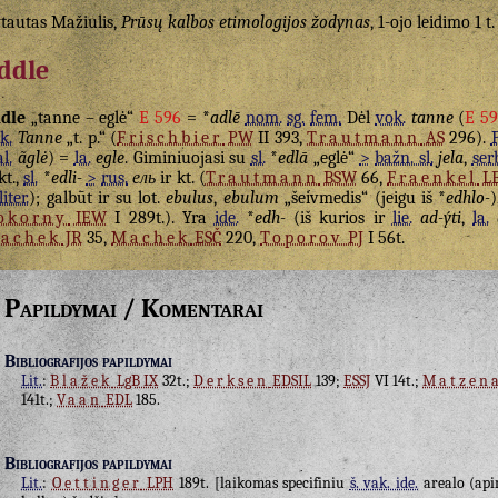
tautas Mažiulis,
Prūsų kalbos etimologijos žodynas
, 1-ojo leidimo 1 t.
ddle
dle
„tanne – eglė“
E 596
= *
adlē
nom.
sg.
fem.
Dėl
vok.
tanne
(
E 5
k.
Tanne
„t. p.“ (
Frischbier
PW
II 393,
Trautmann
AS
296).
P
al.
ãglė
) =
la.
egle
. Giminiuojasi su
sl.
*
edlā
„eglė“
>
bažn. sl.
jela
,
ser
 kt.,
sl.
*
edli-
>
rus.
ель
ir kt. (
Trautmann
BSW
66,
Fraenkel
L
liter.
); galbūt ir su lot.
ebulus
,
ebulum
„šeivmedis“ (jeigu iš *
edhlo-
okorny
IEW
I 289t.). Yra
ide.
*
edh-
(iš kurios ir
lie.
ad-ýti
,
la.
achek
JR
35,
Machek
ESČ
220,
Toporov
PJ
I 56t.
Papildymai / Komentarai
Bibliografijos papildymai
Lit.
:
Blažek
LgB IX
32t.;
Derksen
EDSIL
139;
ESSJ
VI 14t.;
Matzen
141t.;
Vaan
EDL
185.
Bibliografijos papildymai
Lit.
:
Oettinger
LPH
189t. [laikomas specifiniu
š. vak. ide.
arealo (ap