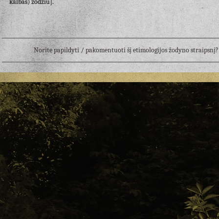
kalbas) žodžiu].
Norite papildyti / pakomentuoti šį etimologijos žodyno straipsn