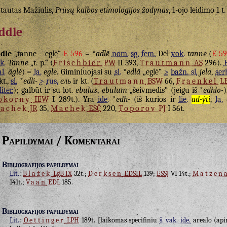
tautas Mažiulis,
Prūsų kalbos etimologijos žodynas
, 1-ojo leidimo 1 t.
ddle
dle
„tanne – eglė“
E 596
= *
adlē
nom.
sg.
fem.
Dėl
vok.
tanne
(
E 5
k.
Tanne
„t. p.“ (
Frischbier
PW
II 393,
Trautmann
AS
296).
P
al.
ãglė
) =
la.
egle
. Giminiuojasi su
sl.
*
edlā
„eglė“
>
bažn. sl.
jela
,
ser
 kt.,
sl.
*
edli-
>
rus.
ель
ir kt. (
Trautmann
BSW
66,
Fraenkel
L
liter.
); galbūt ir su lot.
ebulus
,
ebulum
„šeivmedis“ (jeigu iš *
edhlo-
okorny
IEW
I 289t.). Yra
ide.
*
edh-
(iš kurios ir
lie.
ad-ýti
,
la.
achek
JR
35,
Machek
ESČ
220,
Toporov
PJ
I 56t.
Papildymai / Komentarai
Bibliografijos papildymai
Lit.
:
Blažek
LgB IX
32t.;
Derksen
EDSIL
139;
ESSJ
VI 14t.;
Matzen
141t.;
Vaan
EDL
185.
Bibliografijos papildymai
Lit.
:
Oettinger
LPH
189t. [laikomas specifiniu
š. vak. ide.
arealo (ap