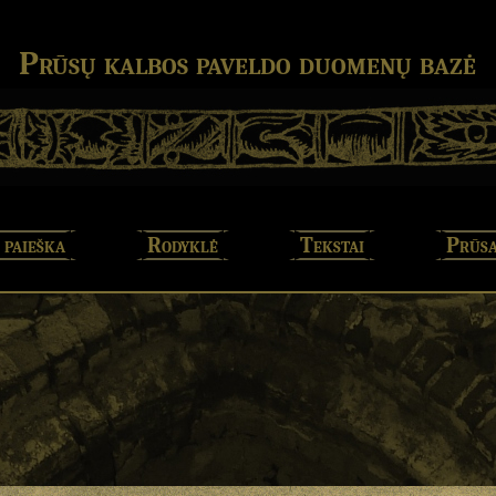
Prūsų kalbos paveldo duomenų bazė
 paieška
Rodyklė
Tekstai
Prūsa