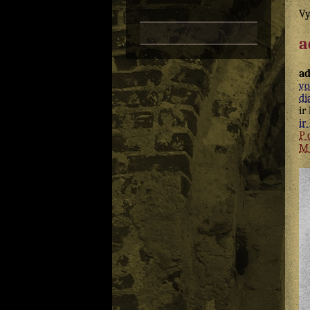
Vy
a
ad
vo
di
ir
ir 
P
M