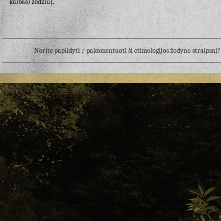
kalbas) žodžiu].
Norite papildyti / pakomentuoti šį etimologijos žodyno straipsn