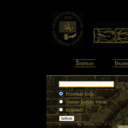
Žodynas
Išsami
Prūsiškas žodis
Visame žodyno tekste
Reikšmė