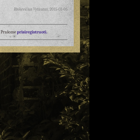
Rinkevičius Vytautas
,
2015-01-05
į? Prašome
prisiregistruoti.