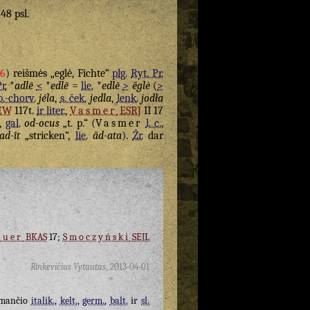
 48 psl.
96
) reišmės „eglė, Fichte“
plg.
Ryt. Pr.
r.
*
adlē
<
*
edlē
=
lie.
*
edlē
>
ẽglė
(
>
b.-chorv.
jéla
,
s. ček.
jedla
,
lenk.
jodła
EW
117t.
ir liter.
,
Vasmer
ESRJ
II 17
),
gal.
od-ocus
„t. p.“ (
Vasmer
l. c.
,
ad-ît
„stricken“,
lie.
ãd-ata
).
Žr.
dar
auer
BKAS
17;
Smoczyński
SEJL
Rinkevičius Vytautas
,
2013-04-01
imančio
italik.
,
kelt.
,
germ.
,
balt.
ir
sl.