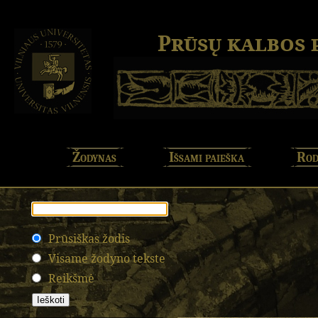
Prūsų kalbos
Žodynas
Išsami paieška
Rod
Prūsiškas žodis
Visame žodyno tekste
Reikšmė