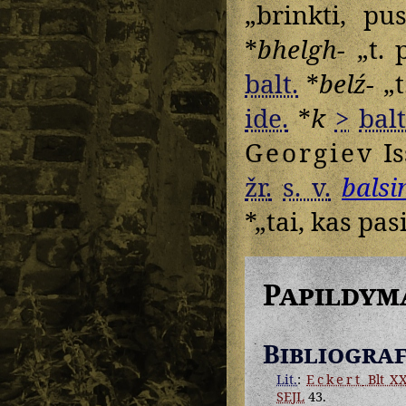
„brinkti, pu
*
bhelgh-
„t. p
balt.
*
belź-
„t
ide.
*
k
>
balt
Georgiev
Is
žr.
s. v.
balsi
*„tai, kas pas
Papildym
Bibliograf
Lit.
:
Eckert
Blt XX
SEJL
43.