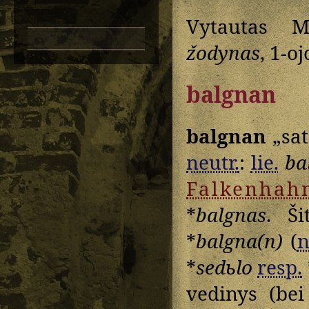
Vytautas M
žodynas
, 1-o
balgnan
balgnan
„sat
neutr.
:
lie.
ba
Falkenhah
*
balgnas
. Š
*
balgna(n)
(
n
*
sedьlo
resp.
vedinys (bei