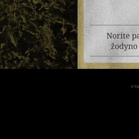
Norite p
žodyno 
© Vil