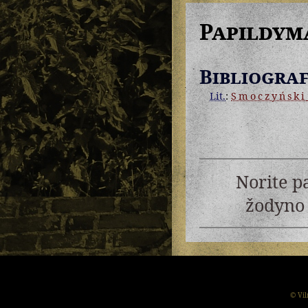
Papildym
Bibliograf
Lit.
:
Smoczyński
Norite p
žodyno 
© Vil