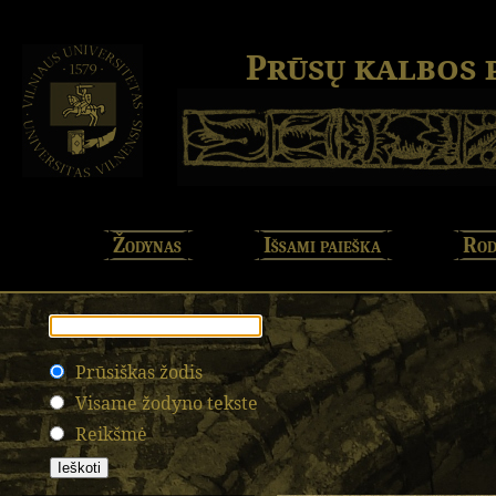
Prūsų kalbos
Žodynas
Išsami paieška
Rod
Prūsiškas žodis
Visame žodyno tekste
Reikšmė