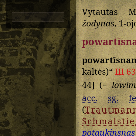
Vytautas M
žodynas
, 1-o
powartīsn
powartīsna
kaltės)“
III 6
44] (=
lowim
acc.
sg.
f
(
Trautman
Schmalstie
potaukinsnas