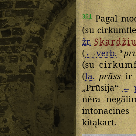
361
Pagal mod
(su cirkumfl
žr.
Skardži
(
←
verb.
*
pr
(su
cirkumf
(
la.
prũss
i
„Prūsija“
←
nėra negãli
intonacines
kitąkart.