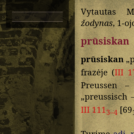
Vytautas M
žodynas
, 1-o
prūsiskan
prūsiskan
„p
frazėje (
III 1
Preussen –
„preussisch 
III 111
[69
3–4
Turime
adj.
p