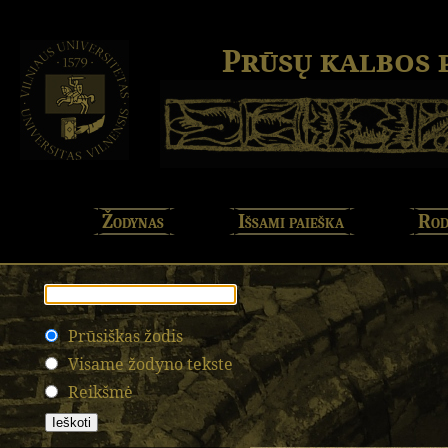
Prūsų kalbos
Žodynas
Išsami paieška
Rod
Prūsiškas žodis
Visame žodyno tekste
Reikšmė