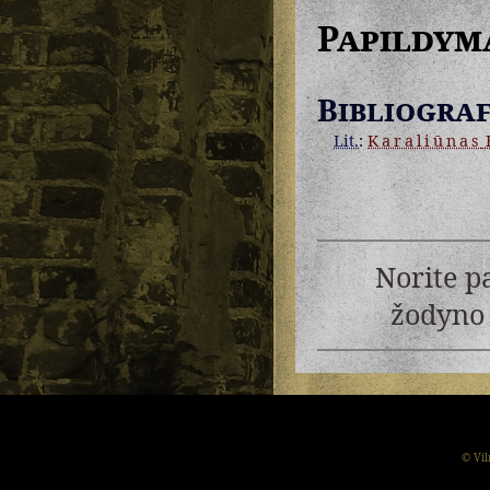
Papildym
Bibliograf
Lit.
:
Karaliūnas
H
Norite p
žodyno 
© Vil