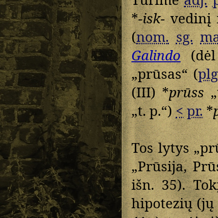
*
-isk-
vedinį 
(
nom.
sg.
ma
Galindo
(dėl
„prūsas“ (
plg
(III) *
prūss
„t
„t. p.“)
<
pr.
*
Tos lytys „p
„Prūsija, Prū
išn. 35). To
hipotezių (jų